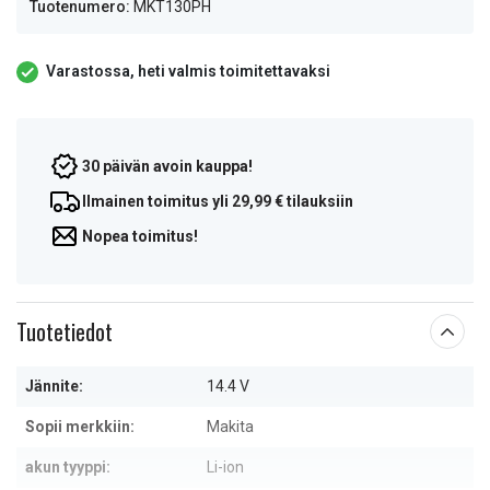
Tuotenumero:
MKT130PH
Varastossa, heti valmis toimitettavaksi
30 päivän avoin kauppa!
Ilmainen toimitus yli 29,99 € tilauksiin
Nopea toimitus!
Tuotetiedot
Jännite:
14.4 V
Sopii merkkiin:
Makita
akun tyyppi:
Li-ion