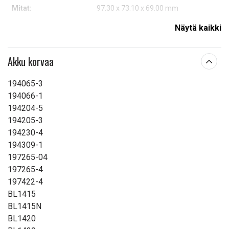
Mitat:
97.30 x 73.10 x 69.00 mm
Kapasiteetti:
6000 mAh
Näytä kaikki
Lue ominaisuuksien merkityksestä
Akku korvaa
194065-3
194066-1
194204-5
194205-3
194230-4
194309-1
197265-04
197265-4
197422-4
BL1415
BL1415N
BL1420