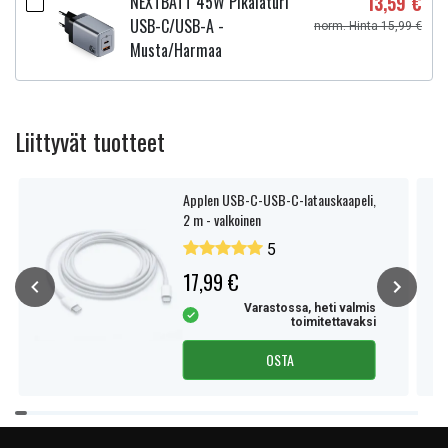
NEXTBATT 45W Pikalaturi
13,59 €
USB-C/USB-A -
norm. Hinta 15,99 €
Musta/Harmaa
Liittyvät tuotteet
Applen USB-C-USB-C-latauskaapeli,
2 m - valkoinen
5
17,99 €
Varastossa, heti valmis
toimitettavaksi
OSTA
Item
1