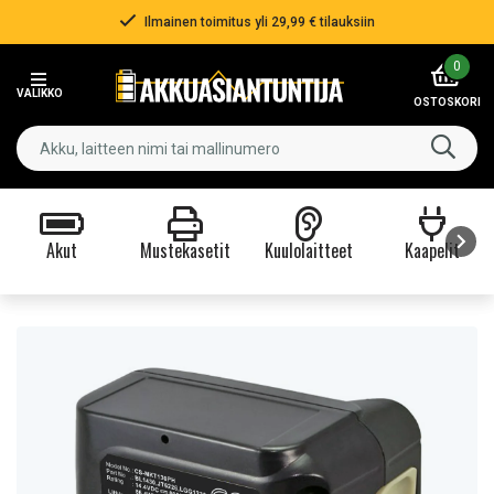
Ilmainen toimitus yli 29,99 € tilauksiin
Item
0
2
VALIKKO
of
OSTOSKORI
3
Akut
Mustekasetit
Kuulolaitteet
Kaapelit
Item
1
of
9