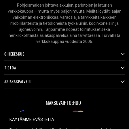
Pohjoismaiden johtava akkujen, paristojen ja laturien
verkkokauppa – mutta myös paljon muuta. Meiltä löydät laajan
valikoiman elektroniikkaa, varaosia ja tarvikkeita kaikkeen
mobiililaitteista ja tietokoneista työkaluihin, kodinkoneisiin ja
ajoneuvoihin. Tarjoamme nopeat toimitukset sekä
henkilökohtaista asiakaspalvelua aina tarvittaessa. Turvallista
verkkokauppaa vuodesta 2006.
OHJEKESKUS
TIETOA
ASIAKASPALVELU
MAKSUVAIHTOEHDOT
KÄYTÄMME EVÄSTEITÄ