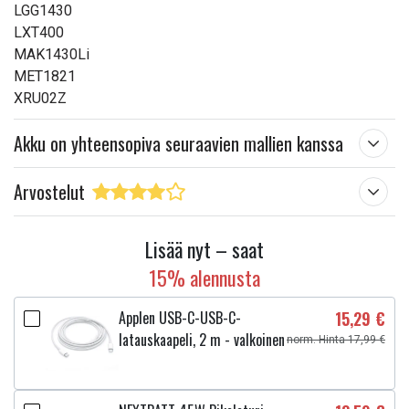
LGG1430
LXT400
MAK1430Li
MET1821
XRU02Z
Akku on yhteensopiva seuraavien mallien kanssa
Arvostelut
Lisää nyt – saat
15% alennusta
Applen USB-C-USB-C-
15,29 €
latauskaapeli, 2 m - valkoinen
norm. Hinta 17,99 €