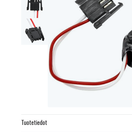
Item
1
Tuotetiedot
of
3