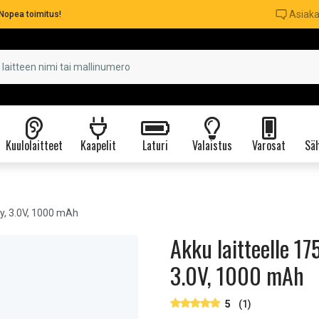
Asiaka
Nopea toimitus!
Kuulolaitteet
Kaapelit
Laturi
Valaistus
Varosat
Säh
ey, 3.0V, 1000 mAh
Akku laitteelle 17
3.0V, 1000 mAh
5
(1)