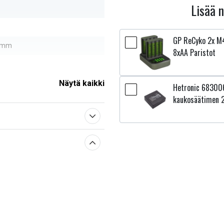
Lisää 
GP ReCyko 2x M4
0 mm
8xAA Paristot
Näytä kaikki
Hetronic 683006
sestä
kaukosäätimen 