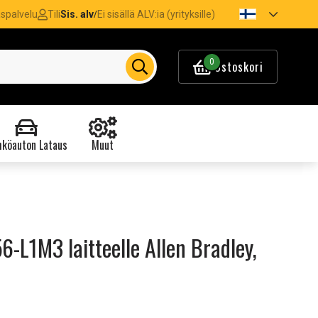
spalvelu
Tili
Sis. alv
Ei sisällä ALV:ia (yrityksille)
/
0
Ostoskori
köauton Lataus
Muut
56-L1M3 laitteelle Allen Bradley,