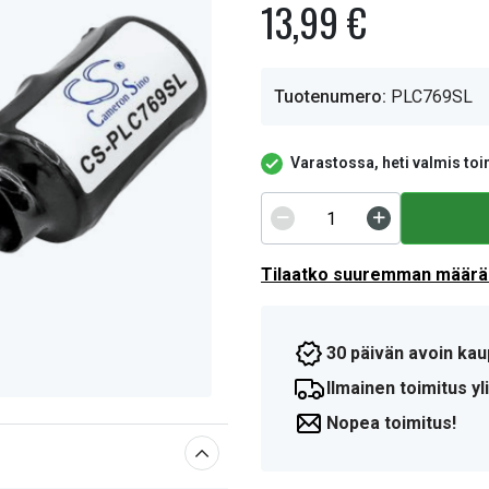
13,99 €
Tuotenumero:
PLC769SL
Varastossa, heti valmis toi
Tilaatko suuremman määrän
30 päivän avoin kau
Ilmainen toimitus yli
Nopea toimitus!