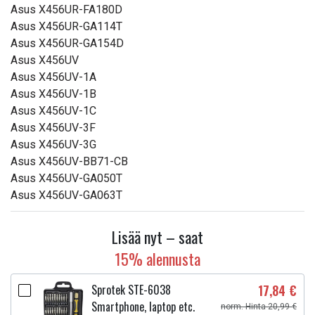
Asus X456UR-FA180D
Asus X456UR-GA114T
Asus X456UR-GA154D
Asus X456UV
Asus X456UV-1A
Asus X456UV-1B
Asus X456UV-1C
Asus X456UV-3F
Asus X456UV-3G
Asus X456UV-BB71-CB
Asus X456UV-GA050T
Asus X456UV-GA063T
Lisää nyt – saat
15% alennusta
Sprotek STE-6038
17,84 €
Smartphone, laptop etc.
norm. Hinta 20,99 €