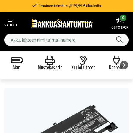
Ilmainen toimitus yli 29,99 € tilauksiin
Item
0
3
VALIKKO
of
OSTOSKORI
3
Akut
Mustekasetit
Kuulolaitteet
Kaapelit
Item
1
of
9