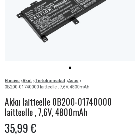
Item
item
1
0
of
Etusivu
Akut
Tietokoneakut
Asus
1
0B200-01740000 laitteelle , 7,6V, 4800mAh
Akku laitteelle 0B200-01740000
laitteelle , 7,6V, 4800mAh
35,99 €