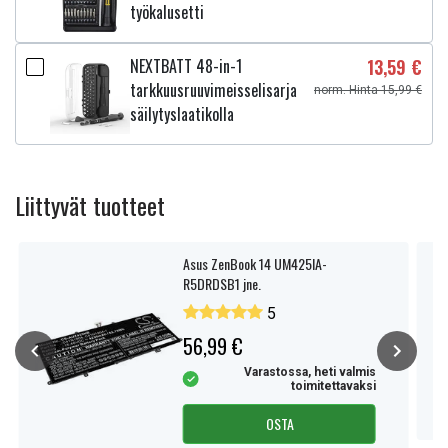
työkalusetti
NEXTBATT 48-in-1
13,59 €
tarkkuusruuvimeisselisarja
norm. Hinta 15,99 €
säilytyslaatikolla
Liittyvät tuotteet
Asus ZenBook 14 UM425IA-
R5DRDSB1 jne.
5
56,99 €
Varastossa, heti valmis
toimitettavaksi
OSTA