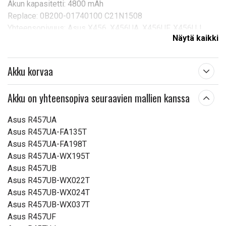
Akun kapasitetti: 4800 mAh
Replace: 0B200-01740100 C21N1508
Yhteensopivuus: Asus X456, X456UA, X456UF, X456UJ,
Näytä kaikki
X456UR, X456UV
Tuotetyyppi:
Akku, Paristo
Akku korvaa
Jännite:
7,6 V
Mitat:
178,90 x 78,20 x 10,06 mm
Akku on yhteensopiva seuraavien mallien kanssa
Kapasiteetti:
4800 mAh
Asus R457UA
Asus R457UA-FA135T
Lue ominaisuuksien merkityksestä
Asus R457UA-FA198T
Asus R457UA-WX195T
Asus R457UB
Asus R457UB-WX022T
Asus R457UB-WX024T
Asus R457UB-WX037T
Asus R457UF