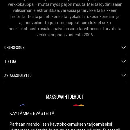
verkkokauppa – mutta myös paljon muuta. Meiltä löydät laajan
valikoiman elektroniikkaa, varaosia ja tarvikkeita kaikkeen
mobiililaitteista ja tietokoneista työkaluihin, kodinkoneisiin ja
ajoneuvoihin. Tarjoamme nopeat toimitukset sekä
henkilökohtaista asiakaspalvelua aina tarvittaessa. Turvallista
verkkokauppaa vuodesta 2006.
OHJEKESKUS
TIETOA
ASIAKASPALVELU
MAKSUVAIHTOEHDOT
KÄYTÄMME EVÄSTEITÄ
TOIMITUSVAIHTOEHDOT
Parhaan mahdollisen käyttökokemuksen tarjoamiseksi