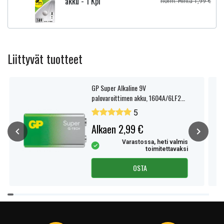
akku - 1 Kpl
norm. Hinta 1,99 €
Liittyvät tuotteet
GP Super Alkaline 9V
palovaroittimen akku, 1604A/6LF22,
1 kpl
5
Alkaen 2,99 €
Varastossa, heti valmis
toimitettavaksi
OSTA
Item
1
of