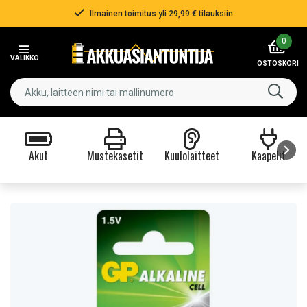
Ilmainen toimitus yli 29,99 € tilauksiin
Item
0
2
VALIKKO
of
OSTOSKORI
3
Akut
Mustekasetit
Kuulolaitteet
Kaapelit
Item
1
of
9