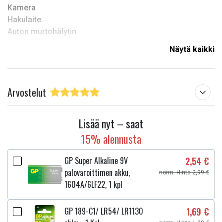
Kamera
Hakulaite
Auton murtohälytin
Näytä kaikki
Malli:
LR9
Paksuus:
5,95 mm
Arvostelut
Jännite:
1,5 V
akun tyyppi:
Alkaline
Lisää nyt – saat
Paino:
0,0029 Kg
15% alennusta
Leveys:
15,6
GP Super Alkaline 9V
2,54 €
Korkeus:
5,95 mm
palovaroittimen akku,
norm. Hinta 2,99 €
1604A/6LF22, 1 kpl
Halkaisija :
15,6 mm
Lue ominaisuuksien merkityksestä
GP 189-C1/ LR54/ LR1130
1,69 €