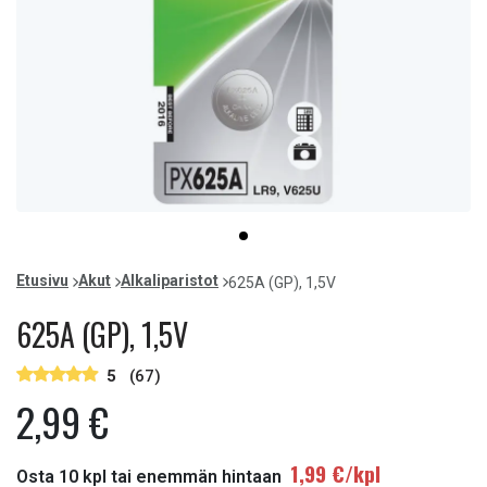
Item
item
1
0
of
Etusivu
Akut
Alkaliparistot
625A (GP), 1,5V
1
625A (GP), 1,5V
5
(67)
2,99 €
1,99 €/kpl
Osta 10 kpl tai enemmän hintaan