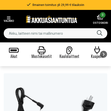
Ilmainen toimitus yli 29,99 € tilauksiin
Item
0
2
VALIKKO
of
OSTOSKORI
3
Akut
Mustekasetit
Kuulolaitteet
Kaapelit
Item
1
of
9