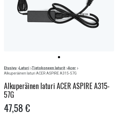
Item
item
1
0
of
Etusivu
Laturi
Tietokoneen laturit
Acer
1
Alkuperäinen laturi ACER ASPIRE A315-57G
Alkuperäinen laturi ACER ASPIRE A315-
57G
47,58 €