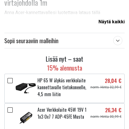
virtajohdolla 1m
Anna Acer-kannettavallesi luotettava lataus tällä
alkuperäisellä laturilla, jossa on 1 metrin pituinen EU-
Näytä kaikki
virtajohto. Se on suunniteltu tarjoamaan optimaalista
suorituskykyä ja turvallisuutta 65 W:n teholla ja 19 V:n
Sopii seuraaviin malleihin
jännitteellä. Täydellinen niille, jotka tarvitsevat vaihtolaturin
tai ylimääräisen sovittimen mukaansa töihin tai kotiin. Sopii
laajaan valikoimaan Acer Aspire -malleja.
Lisää nyt – saat
HUOMAUTUS:
Tuotetta myydään varaosana (irtotavarana)
15% alennusta
eikä sitä toimiteta alkuperäispakkauksessa.
HP 65 W älykäs verkkolaite
28,04 €
Tekniset tiedot:
kannettavalle tietokoneelle,
norm. Hinta 32,99 €
4,5 mm liitin
Merkki:
Acer
Tyyppi:
Virtasovitin
Teho:
65W
Acer Verkkolaite 45W 19V 1
26,34 €
Jännite:
19 V
1x3 0x7 7 ADP-45FE Musta
norm. Hinta 30,99 €
Virta:
3,42 A
Virtajohdon pistoke:
EU