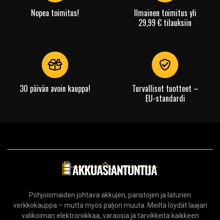
ACER ASPIRE A315-59G
Nopea toimitus!
Ilmainen toimitus yli
ACER ASPIRE A317-53G
29,99 € tilauksiin
ACER ASPIRE A317-54G
ACER ASPIRE A514-52G
ACER ASPIRE A514-52KG
ACER ASPIRE A514-53G
ACER ASPIRE A514-54G
ACER ASPIRE A514-55G
30 päivän avoin kauppa!
Turvalliset tuotteet –
EU-standardi
ACER ASPIRE A514-56M
ACER ASPIRE A514-56P
ACER ASPIRE A515-44G
ACER ASPIRE A515-45G
ACER ASPIRE A515-47
ACER ASPIRE A515-48M
ACER ASPIRE A515-54G
ACER ASPIRE A515-55G
ACER ASPIRE A515-56G
Pohjoismaiden johtava akkujen, paristojen ja laturien
ACER ASPIRE A515-57
verkkokauppa – mutta myös paljon muuta. Meiltä löydät laajan
ACER ASPIRE A515-57G
valikoiman elektroniikkaa, varaosia ja tarvikkeita kaikkeen