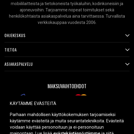
mobiililaitteista ja tietokoneista työkaluihin, kodinkoneisiin ja
ACER ASPIRE A515-58M
ajoneuvoihin. Tarjoamme nopeat toimitukset sekä
ACER ASPIRE A515-58P
henkilökohtaista asiakaspalvelua aina tarvittaessa. Turvallista
ACER ASPIRE A517-52G
verkkokauppaa vuodesta 2006.
ACER ASPIRE A517-53
ACER ASPIRE A517-53G
OHJEKESKUS
ACER ASPIRE A517-58M
ACER ASPIRE AG14-21P
TIETOA
ACER ASPIRE AG14-31P
ACER ASPIRE AG15-31P
ASIAKASPALVELU
ACER ASPIRE ASP14-51MTN
ACER ASPIRE AV14-51
ACER ASPIRE AV15-51
MAKSUVAIHTOEHDOT
ACER ASPIRE AV15-51R
ACER ASPIRE AV15-52
KÄYTÄMME EVÄSTEITÄ
ACER ASPIRE SPIN A5SP14-51MTN
TOIMITUSVAIHTOEHDOT
Parhaan mahdollisen käyttökokemuksen tarjoamiseksi
käytämme evästeitä ja muita seurantatekniikoita. Evästeitä
Tuotetyyppi:
vaihtovirta-adapteri
voidaan käyttää personoituun ja ei-personoituun
Merkki:
Acer
mainontaan. Lue lisää
evästekäytännöstämme
ja siitä,