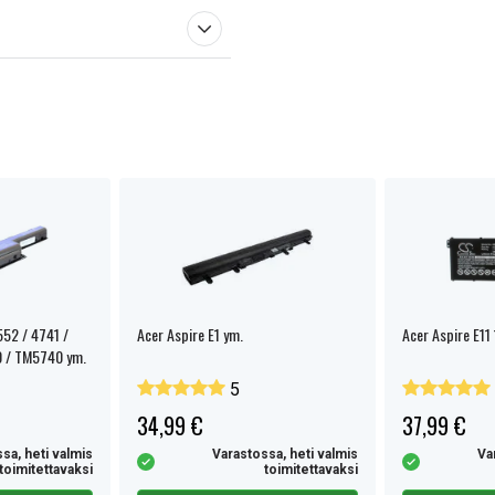
552 / 4741 /
Acer Aspire E1 ym.
Acer Aspire E11 
0 / TM5740 ym.
5
34,99 €
37,99 €
sa, heti valmis
Varastossa, heti valmis
Va
toimitettavaksi
toimitettavaksi