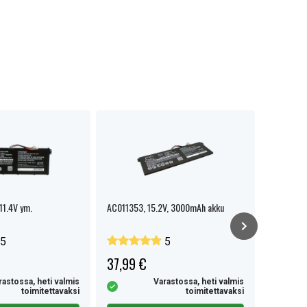
11.4V ym.
AC011353, 15.2V, 3000mAh akku
ACER Aspi
7741 Tra
5
5
37,99 €
41,99 
rastossa, heti valmis
Varastossa, heti valmis
toimitettavaksi
toimitettavaksi