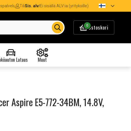
spalvelu
Tili
Sis. alv
Ei sisällä ALV:ia (yrityksille)
/
0
Ostoskori
köauton Lataus
Muut
er Aspire E5-772-34BM, 14.8V,