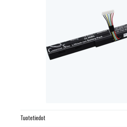
Item
1
Tuotetiedot
of
1