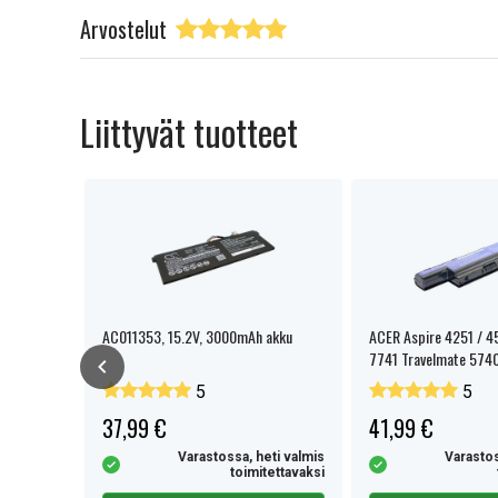
Arvostelut
Liittyvät tuotteet
AC011353, 15.2V, 3000mAh akku
ACER Aspire 4251 / 4
7741 Travelmate 574
5
5
37,99 €
41,99 €
eti valmis
Varastossa, heti valmis
Varastos
tettavaksi
toimitettavaksi