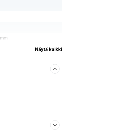
0 mm
Näytä kaikki
sestä