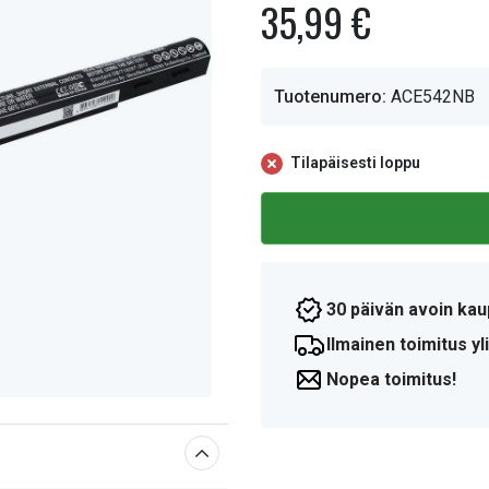
35,99 €
Tuotenumero:
ACE542NB
Tilapäisesti loppu
30 päivän avoin kau
Ilmainen toimitus yli
Nopea toimitus!