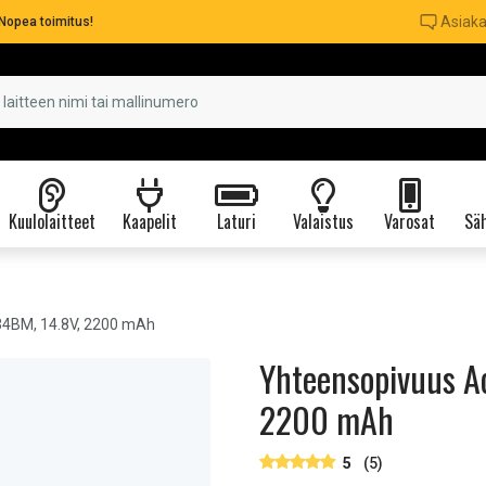
Asiaka
Nopea toimitus!
Kuulolaitteet
Kaapelit
Laturi
Valaistus
Varosat
Säh
34BM, 14.8V, 2200 mAh
Yhteensopivuus Ac
2200 mAh
5
(5)