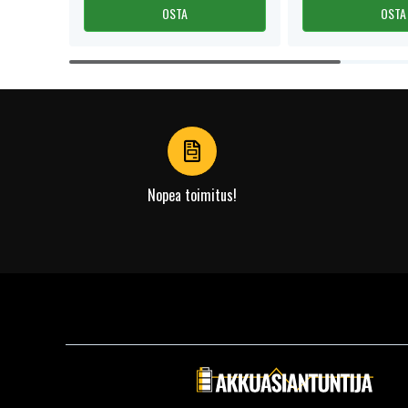
OSTA
OSTA
Item
1
of
4
Nopea toimitus!