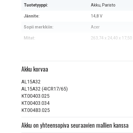
Tuotetyyppi:
Akku, Paristo
Jännite:
14,8 V
Sopii merkkiin:
Acer
Mitat:
263,74 x 24,40 x 17,5
Kapasiteetti:
2200 mAh
Lue ominaisuuksien merkityk
Akku korvaa
AL15A32
AL15A32 (4ICR17/65)
KT.00403.025
KT.00403.034
KT.004B3.025
Akku on yhteensopiva seuraavien mallien kanssa