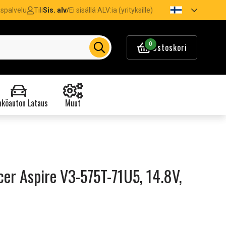
spalvelu
Tili
Sis. alv
Ei sisällä ALV:ia (yrityksille)
/
0
Ostoskori
köauton Lataus
Muut
er Aspire V3-575T-71U5, 14.8V,