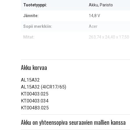
Tuotetyyppi:
Akku, Paristo
Jännite:
14,8 V
Sopii merkkiin:
Acer
Mitat:
263,74 x 24,40 x 17,5
Kapasiteetti:
2200 mAh
Lue ominaisuuksien merkityk
Akku korvaa
AL15A32
AL15A32 (4ICR17/65)
KT.00403.025
KT.00403.034
KT.004B3.025
Akku on yhteensopiva seuraavien mallien kanssa