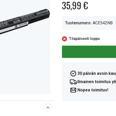
35,99 €
Tuotenumero:
ACE542NB
Tilapäisesti loppu
30 päivän avoin kau
Ilmainen toimitus yli
Nopea toimitus!