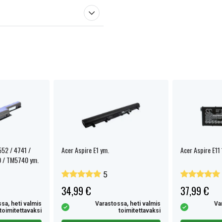
552 / 4741 /
Acer Aspire E1 ym.
Acer Aspire E11 
0 / TM5740 ym.
5
34,99 €
37,99 €
sa, heti valmis
Varastossa, heti valmis
Va
toimitettavaksi
toimitettavaksi