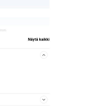
0 mm
Näytä kaikki
sestä