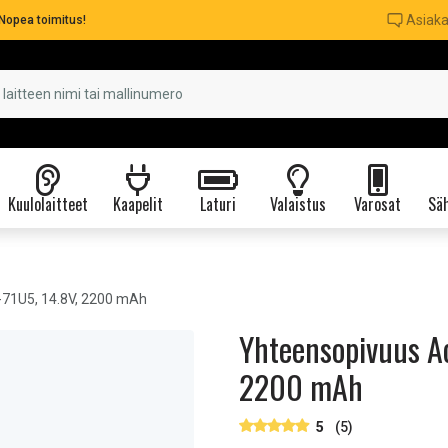
Asiaka
Nopea toimitus!
Kuulolaitteet
Kaapelit
Laturi
Valaistus
Varosat
Säh
-71U5, 14.8V, 2200 mAh
Yhteensopivuus Ac
2200 mAh
5
(5)