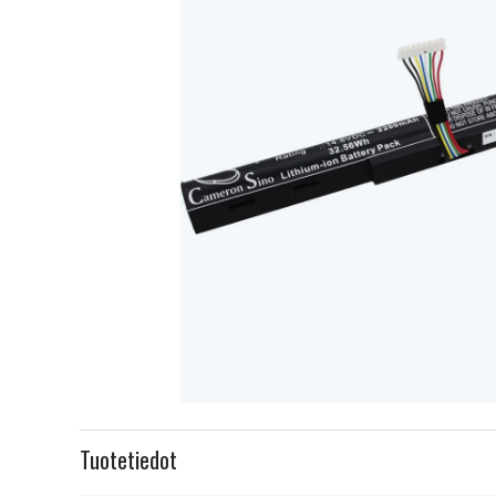
Item
1
Tuotetiedot
of
1