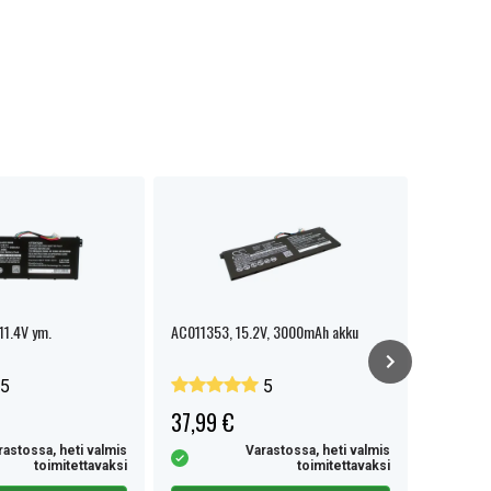
11.4V ym.
AC011353, 15.2V, 3000mAh akku
ACER Aspi
7741 Tra
5
5
37,99 €
41,99 
rastossa, heti valmis
Varastossa, heti valmis
toimitettavaksi
toimitettavaksi