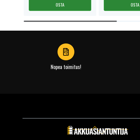
OSTA
OSTA
Item
1
of
4
Nopea toimitus!