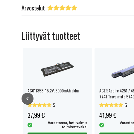
Arvostelut
Liittyvät tuotteet
AC011353, 15.2V, 3000mAh akku
ACER Aspire 4251 / 4
7741 Travelmate 574
5
5
37,99 €
41,99 €
eti valmis
Varastossa, heti valmis
Varastos
tettavaksi
toimitettavaksi