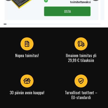
toimitettavaksi
OSTA
Item
1
of
4
Nopea toimitus!
Ilmainen toimitus yli
29,99 € tilauksiin
30 päivän avoin kauppa!
Turvalliset tuotteet –
EU-standardi