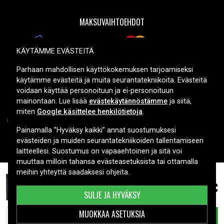
MAKSUVAIHTOEHDOT
KÄYTÄMME EVÄSTEITÄ
TOIMITUSVAIHTOEHDOT
Parhaan mahdollisen käyttökokemuksen tarjoamiseksi
käytämme evästeitä ja muita seurantatekniikoita. Evästeitä
voidaan käyttää personoituun ja ei-personoituun
mainontaan. Lue lisää
evästekäytännöstämme
ja siitä,
miten
Google käsittelee henkilötietoja
.
Painamalla ”Hyväksy kaikki” annat suostumuksesi
evästeiden ja muiden seurantatekniikoiden tallentamiseen
Copyright © 2026, Spares Nordic AB
laitteellesi. Suostumus on vapaaehtoinen ja sitä voi
muuttaa milloin tahansa evästeasetuksista tai ottamalla
meihin yhteyttä saadaksesi ohjeita.
76,99 €
Acer Switch 10E(SW3-013-16A5), 3.8V, 5900 mAh
SULJE JA HYVÄKSY
MUOKKAA ASETUKSIA
LISÄÄ OSTOSKORIIN