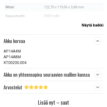
Mitat:
122,70 x 119,06 x 3,68 mm
Kapasiteetti:
5900 mAh
Näytä kaikki
Lue ominaisuuksien merkityksestä
Akku korvaa
AP14A4M
AP14A8M
KT.0020G.004
Akku on yhteensopiva seuraavien mallien kanssa
Arvostelut
Lisää nyt – saat