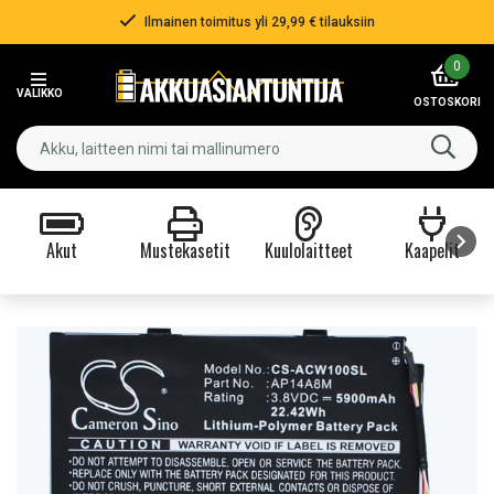
Ilmainen toimitus yli 29,99 € tilauksiin
Item
0
2
VALIKKO
of
OSTOSKORI
3
Akut
Mustekasetit
Kuulolaitteet
Kaapelit
Item
1
of
9