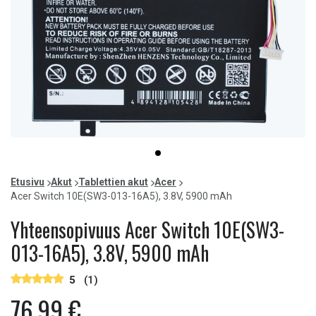
Item
item
1
0
of
Etusivu
Akut
Tablettien akut
Acer
1
Acer Switch 10E(SW3-013-16A5), 3.8V, 5900 mAh
Yhteensopivuus Acer Switch 10E(SW3-
013-16A5), 3.8V, 5900 mAh
5
(1)
76,99 €