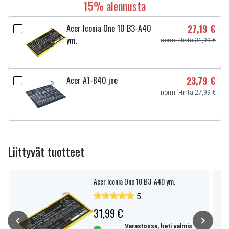
15% alennusta
Acer Iconia One 10 B3-A40
27,19 €
ym.
norm. Hinta 31,99 €
Acer A1-840 jne
23,79 €
norm. Hinta 27,99 €
Liittyvät tuotteet
Acer Iconia One 10 B3-A40 ym.
5
31,99 €
Varastossa, heti valmis