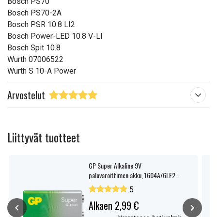
Bosch PS70
Bosch PS70-2A
Bosch PSR 10.8 LI2
Bosch Power-LED 10.8 V-LI
Bosch Spit 10.8
Wurth 07006522
Wurth S 10-A Power
Arvostelut
Liittyvät tuotteet
GP Super Alkaline 9V
palovaroittimen akku, 1604A/6LF22,
1 kpl
5
Alkaen 2,99 €