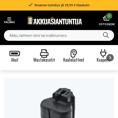
Ilmainen toimitus yli 29,99 € tilauksiin
Item
0
2
VALIKKO
of
OSTOSKORI
3
Akut
Mustekasetit
Kuulolaitteet
Kaapelit
Item
1
of
9