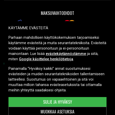
MAKSUVAIHTOEHDOT
KÄYTÄMME EVÄSTEITÄ
TOIMITUSVAIHTOEHDOT
Parhaan mahdollisen käyttökokemuksen tarjoamiseksi
käytämme evästeitä ja muita seurantatekniikoita. Evästeitä
voidaan käyttää personoituun ja ei-personoituun
mainontaan. Lue lisää
evästekäytännöstämme
ja siitä,
miten
Google käsittelee henkilötietoja
.
Painamalla ”Hyväksy kaikki” annat suostumuksesi
evästeiden ja muiden seurantatekniikoiden tallentamiseen
Copyright © 2026, Spares Nordic AB
laitteellesi. Suostumus on vapaaehtoinen ja sitä voi
muuttaa milloin tahansa evästeasetuksista tai ottamalla
meihin yhteyttä saadaksesi ohjeita.
SULJE JA HYVÄKSY
MUOKKAA ASETUKSIA