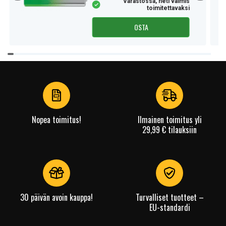
Varastossa, heti valmis
toimitettavaksi
OSTA
Item
1
of
4
Nopea toimitus!
Ilmainen toimitus yli
29,99 € tilauksiin
30 päivän avoin kauppa!
Turvalliset tuotteet –
EU-standardi