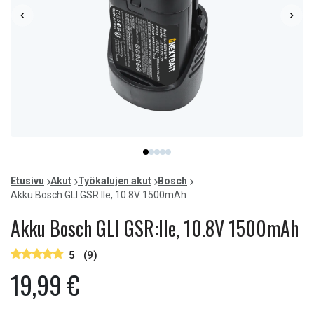
Item
item
item
item
item
item
1
0
1
2
3
4
of
Etusivu
Akut
Työkalujen akut
Bosch
5
Akku Bosch GLI GSR:lle, 10.8V 1500mAh
Akku Bosch GLI GSR:lle, 10.8V 1500mAh
5
(9)
19,99 €