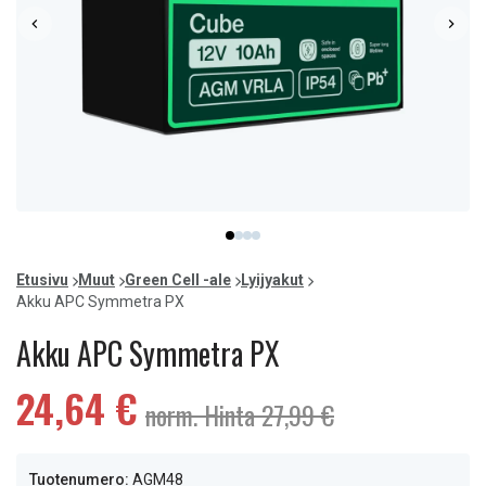
Item
item
item
item
item
1
0
1
2
3
of
Etusivu
Muut
Green Cell -ale
Lyijyakut
4
Akku APC Symmetra PX
Akku APC Symmetra PX
24,64 €
norm. Hinta 27,99 €
Tuotenumero:
AGM48