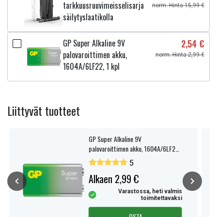
tarkkuusruuvimeisselisarja
norm. Hinta 15,99 €
säilytyslaatikolla
GP Super Alkaline 9V
2,54 €
palovaroittimen akku,
norm. Hinta 2,99 €
1604A/6LF22, 1 kpl
Liittyvät tuotteet
GP Super Alkaline 9V
palovaroittimen akku, 1604A/6LF22,
1 kpl
5
Alkaen 2,99 €
Varastossa, heti valmis
toimitettavaksi
OSTA