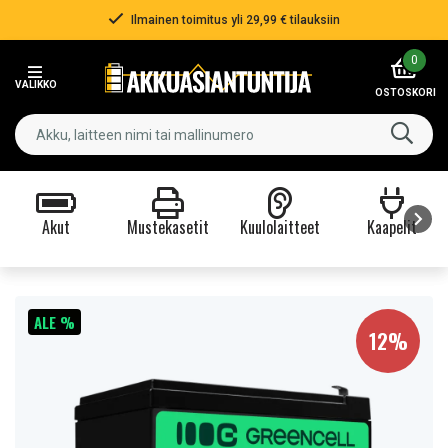
Ilmainen toimitus yli 29,99 € tilauksiin
Item
0
2
VALIKKO
of
OSTOSKORI
3
Akut
Mustekasetit
Kuulolaitteet
Kaapelit
Item
1
of
ALE %
9
12%