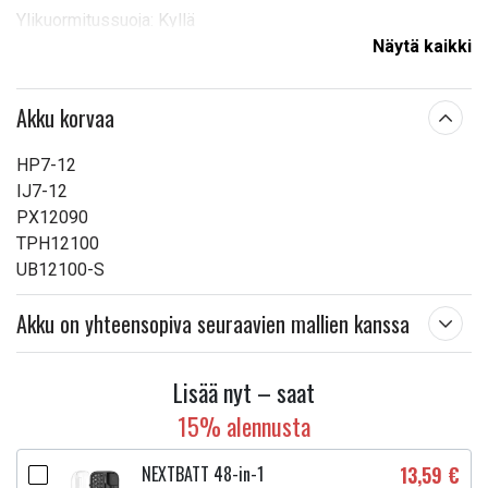
Ylikuormitussuoja: Kyllä
Ylikuormitussuoja: Kyllä
Näytä kaikki
Tuotekoodi: AGM48
Ylijännitesuoja: Kyllä
Akku korvaa
Koko: 151 x 98 x 95 mm
Paino: 2,6 kg
HP7-12
Kapasiteetti: 10 Ah
IJ7-12
Terminaali: Faston 187 (F1)
PX12090
Elinvoimaa: jopa 5 vuotta
TPH12100
Suurin purkausvirta: yli 3C
UB12100-S
Tuotetyyppi:
Akku, Paristo
Akku on yhteensopiva seuraavien mallien kanssa
Merkki:
Green Cell
Mitat:
156 x 103 x 106 mm
Lisää nyt – saat
15% alennusta
Lue ominaisuuksien merkityksestä
NEXTBATT 48-in-1
13,59 €