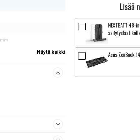
Lisää 
NEXTBATT 48-in-
säilytyslaatikoll
0 mm
Näytä kaikki
Asus ZenBook 1
sestä