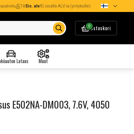
spalvelu
Tili
Sis. alv
Ei sisällä ALV:ia (yrityksille)
/
0
Ostoskori
köauton Lataus
Muut
Asus E502NA-DM003, 7.6V, 4050