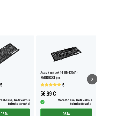
Asus ZenBook 14 UM425IA-
Asus X421
R5DRDSB1 jne.
5
5
56,99 €
51,99 
rastossa, heti valmis
Varastossa, heti valmis
toimitettavaksi
toimitettavaksi
OSTA
OSTA