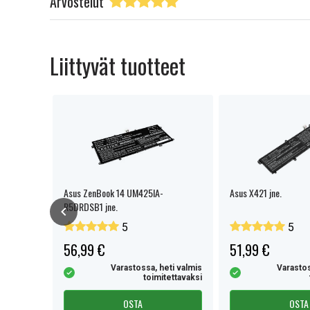
Arvostelut
Liittyvät tuotteet
Asus ZenBook 14 UM425IA-
Asus X421 jne.
R5DRDSB1 jne.
5
5
56,99 €
51,99 €
eti valmis
Varastossa, heti valmis
Varastos
tettavaksi
toimitettavaksi
OSTA
OSTA