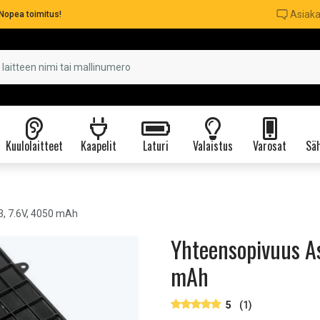
Asiaka
Nopea toimitus!
Kuulolaitteet
Kaapelit
Laturi
Valaistus
Varosat
Säh
 7.6V, 4050 mAh
Yhteensopivuus 
mAh
5
(1)