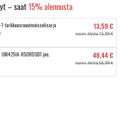
nyt – saat
15% alennusta
1 tarkkuusruuvimeisselisarja
13,59 €
a
norm. Hinta 15,99 €
4 UM425IA-R5DRDSB1 jne.
48,44 €
norm. Hinta 56,99 €