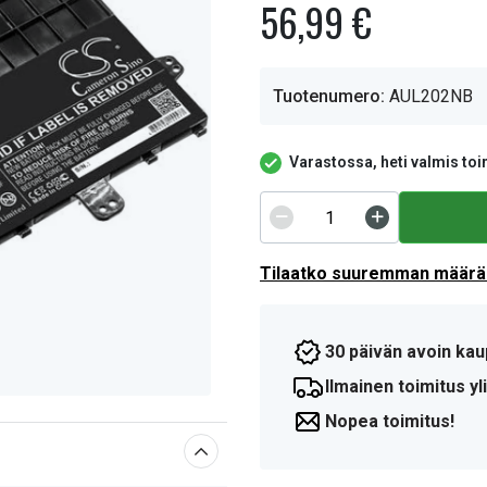
56,99 €
Tuotenumero:
AUL202NB
Varastossa, heti valmis toi
Tilaatko suuremman määrän
30 päivän avoin kau
Ilmainen toimitus yli
Nopea toimitus!