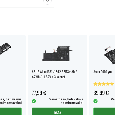
ASUS Akku B31N1842 3653mAh /
Asus E410 ym.
42Wh / 11.52V / 3 kennot
77,99 €
39,99 €
sa, heti valmis
Varastossa, heti valmis
Va
toimitettavaksi
toimitettavaksi
OSTA