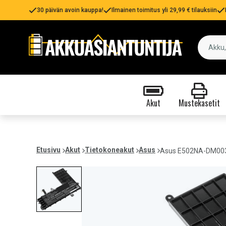
30 päivän avoin kauppa!
Ilmainen toimitus yli 29,99 € tilauksiin
Akut
Mustekasetit
Etusivu
Akut
Tietokoneakut
Asus
Asus E502NA-DM003,