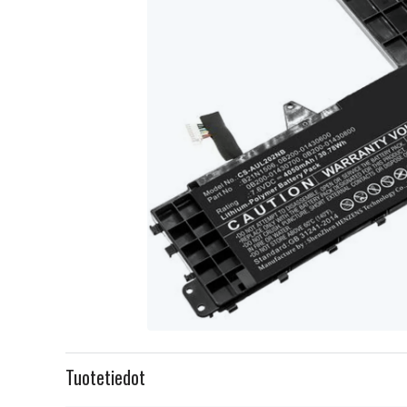
Item
1
Tuotetiedot
of
1