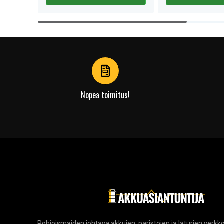
Item
1
of
4
Nopea toimitus!
Pohjoismaiden johtava akkujen, paristojen ja laturien ver