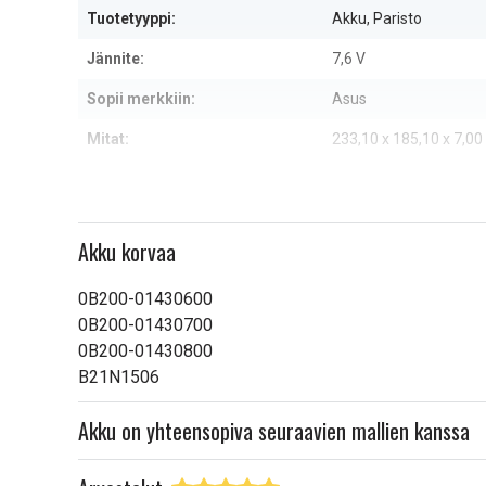
Tuotetyyppi:
Akku, Paristo
Jännite:
7,6 V
Sopii merkkiin:
Asus
Mitat:
233,10 x 185,10 x 7,0
Kapasiteetti:
4050 mAh
Lue ominaisuuksien merkityk
Akku korvaa
0B200-01430600
0B200-01430700
0B200-01430800
B21N1506
Akku on yhteensopiva seuraavien mallien kanssa