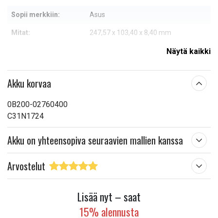
Sopii merkkiin:
Asus
Mitat:
247,57 x 103,40 x 8,40 mm
Kapasiteetti:
4150 mAh
Näytä kaikki
Lue ominaisuuksien merkityksestä
Akku korvaa
0B200-02760400
C31N1724
Akku on yhteensopiva seuraavien mallien kanssa
Arvostelut
Lisää nyt – saat
15% alennusta