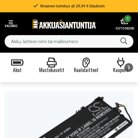
Ilmainen toimitus yli 29,99 € tilauksiin
Item
0
2
VALIKKO
of
OSTOSKORI
3
Akut
Mustekasetit
Kuulolaitteet
Kaapelit
Item
1
of
9