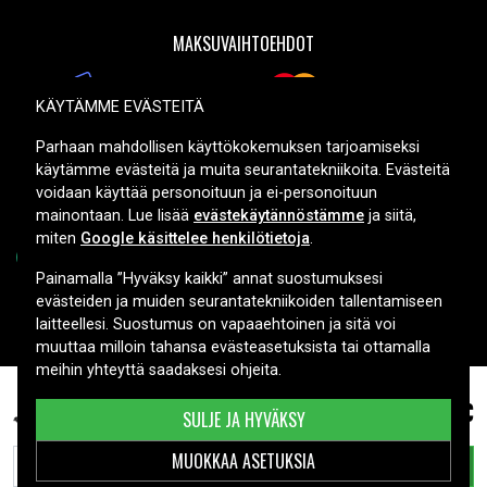
MAKSUVAIHTOEHDOT
KÄYTÄMME EVÄSTEITÄ
TOIMITUSVAIHTOEHDOT
Parhaan mahdollisen käyttökokemuksen tarjoamiseksi
käytämme evästeitä ja muita seurantatekniikoita. Evästeitä
voidaan käyttää personoituun ja ei-personoituun
mainontaan. Lue lisää
evästekäytännöstämme
ja siitä,
miten
Google käsittelee henkilötietoja
.
Painamalla ”Hyväksy kaikki” annat suostumuksesi
evästeiden ja muiden seurantatekniikoiden tallentamiseen
Copyright © 2026, Spares Nordic AB
laitteellesi. Suostumus on vapaaehtoinen ja sitä voi
muuttaa milloin tahansa evästeasetuksista tai ottamalla
meihin yhteyttä saadaksesi ohjeita.
Asus ZenBook 13 UX331UAL-EG020TS, 11.55V,
56,99 €
SULJE JA HYVÄKSY
4150 mAh
MUOKKAA ASETUKSIA
LISÄÄ OSTOSKORIIN