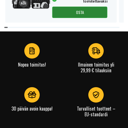
toimitettavaksi
OSTA
Item
1
of
4
Nopea toimitus!
Ilmainen toimitus yli
29,99 € tilauksiin
30 päivän avoin kauppa!
Turvalliset tuotteet –
EU-standardi