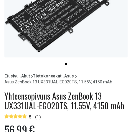
Item
item
1
0
of
Etusivu
Akut
Tietokoneakut
Asus
1
Asus ZenBook 13 UX331UAL-EG020TS, 11.55V, 4150 mAh
Yhteensopivuus Asus ZenBook 13
UX331UAL-EG020TS, 11.55V, 4150 mAh
5
(1)
56,99 €