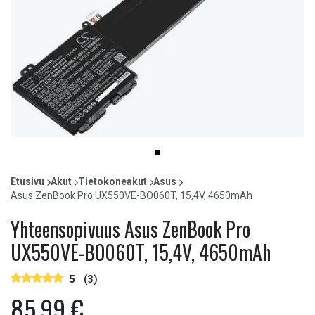
Item
item
1
0
of
Etusivu
Akut
Tietokoneakut
Asus
1
Asus ZenBook Pro UX550VE-BO060T, 15,4V, 4650mAh
Yhteensopivuus Asus ZenBook Pro
UX550VE-BO060T, 15,4V, 4650mAh
5
(3)
85,99 €