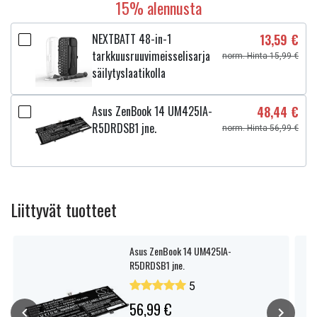
15% alennusta
NEXTBATT 48-in-1
13,59 €
tarkkuusruuvimeisselisarja
norm. Hinta 15,99 €
säilytyslaatikolla
Asus ZenBook 14 UM425IA-
48,44 €
R5DRDSB1 jne.
norm. Hinta 56,99 €
Liittyvät tuotteet
Asus ZenBook 14 UM425IA-
R5DRDSB1 jne.
5
56,99 €