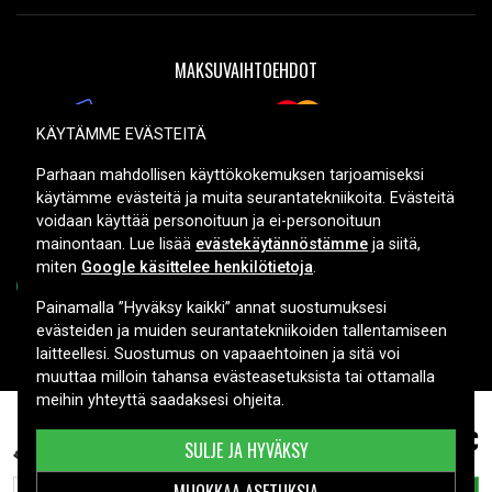
MAKSUVAIHTOEHDOT
KÄYTÄMME EVÄSTEITÄ
TOIMITUSVAIHTOEHDOT
Parhaan mahdollisen käyttökokemuksen tarjoamiseksi
käytämme evästeitä ja muita seurantatekniikoita. Evästeitä
voidaan käyttää personoituun ja ei-personoituun
mainontaan. Lue lisää
evästekäytännöstämme
ja siitä,
miten
Google käsittelee henkilötietoja
.
Painamalla ”Hyväksy kaikki” annat suostumuksesi
evästeiden ja muiden seurantatekniikoiden tallentamiseen
Copyright © 2026, Spares Nordic AB
laitteellesi. Suostumus on vapaaehtoinen ja sitä voi
muuttaa milloin tahansa evästeasetuksista tai ottamalla
meihin yhteyttä saadaksesi ohjeita.
Asus ZenBook Pro UX550VE-BO060T, 15,4V,
85,99 €
SULJE JA HYVÄKSY
4650mAh