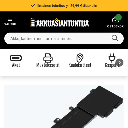
Ilmainen toimitus yli 29,99 € tilauksiin
Item
0
2
VALIKKO
of
OSTOSKORI
3
Akut
Mustekasetit
Kuulolaitteet
Kaapelit
Item
1
of
9