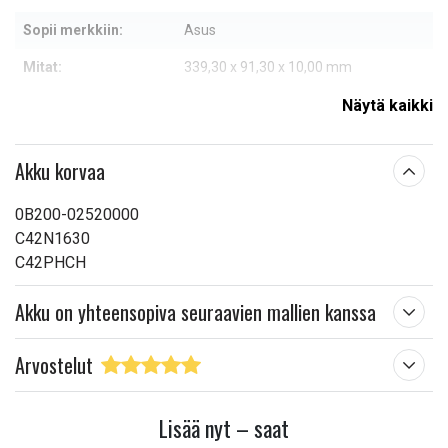
Sopii merkkiin:
Asus
Mitat:
339,30 x 91,30 x 10,00 mm
Kapasiteetti:
4650 mAh
Näytä kaikki
Lue ominaisuuksien merkityksestä
Akku korvaa
0B200-02520000
C42N1630
C42PHCH
Akku on yhteensopiva seuraavien mallien kanssa
Arvostelut
Lisää nyt – saat