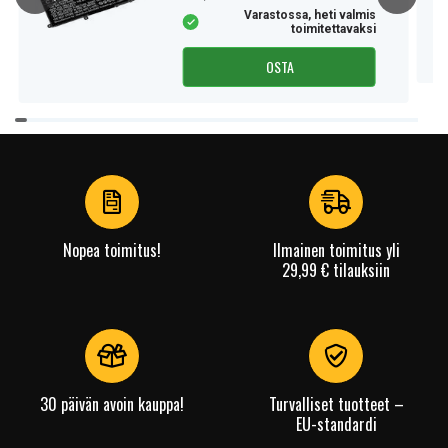
Varastossa, heti valmis
toimitettavaksi
OSTA
Item
1
of
4
Nopea toimitus!
Ilmainen toimitus yli
29,99 € tilauksiin
30 päivän avoin kauppa!
Turvalliset tuotteet –
EU-standardi