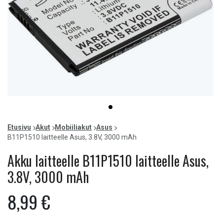
Item
item
1
0
of
Etusivu
Akut
Mobiiliakut
Asus
1
B11P1510 laitteelle Asus, 3.8V, 3000 mAh
Akku laitteelle B11P1510 laitteelle Asus,
3.8V, 3000 mAh
8,99 €