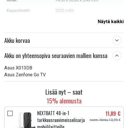
Mitat:
74,50 x 50,80 x 5,40 mm
Kapasiteetti:
3000 mAh
Näytä kaikki
Lue ominaisuuksien merkityksestä
Akku korvaa
Akku on yhteensopiva seuraavien mallien kanssa
Asus X013DB
Asus Zenfone Go TV
Lisää nyt – saat
15% alennusta
NEXTBATT 48-in-1
11,89 €
tarkkuusruuvimeisselisarja
norm. Hinta 13,99 €
mobiililaitteille