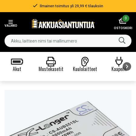
Ilmainen toimitus yli 29,99 € tilauksiin
Item
0
2
VALIKKO
of
OSTOSKORI
3
Akut
Mustekasetit
Kuulolaitteet
Kaapelit
Item
1
of
9