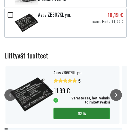
Asus ZB602KL ym.
10,19 €
norm. Hinta 11,99 €
Liittyvät tuotteet
Asus ZB602KL ym.
5
11,99 €
Varastossa, heti valmis
toimitettavaksi
OSTA
Item