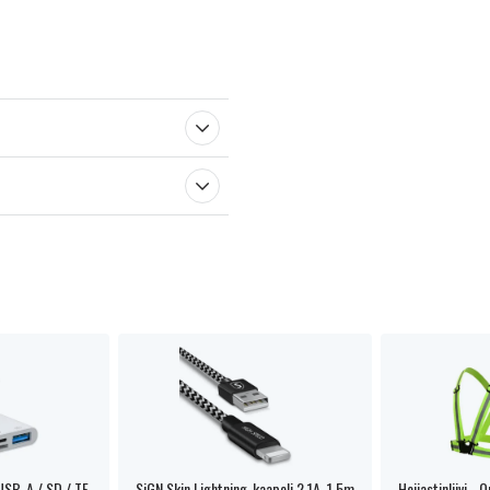
USB-A / SD / TF
SiGN Skin Lightning-kaapeli 2.1A, 1.5m
Heijastinliivi -