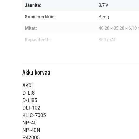
Jännite:
3,7 V
Sopii merkkiin:
Benq
Mitat:
40,28 x 35,28 x 6,1
Kapasiteetti:
850 mAh
Lue ominaisuuksien merkityk
Akku korvaa
AK01
D-LI8
D-Li85
DLI-102
KLIC-7005
NP-40
NP-40N
P42005