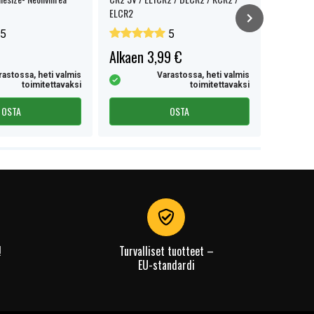
ELCR2
/ USB-C -l
5
5
Alkaen 3,99 €
14,99 
rastossa, heti valmis
Varastossa, heti valmis
toimitettavaksi
toimitettavaksi
OSTA
OSTA
!
Turvalliset tuotteet –
EU-standardi