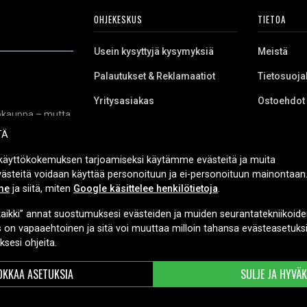
OHJEKESKUS
TIETOA
Usein kysyttyjä kysymyksiä
Meistä
Palautukset & Reklamaatiot
Tietosuoja
Yritysasiakas
Ostoehdot
kkokauppa – mutta
Evästeet
niikkaa, varaosia
TÄ
 työkaluihin,
itukset sekä
käyttökokemuksen tarjoamiseksi käytämme evästeitä ja muita
urvallista
Evästeitä voidaan käyttää personoituun ja ei-personoituun mainontaan.
me
ja siitä, miten
Google käsittelee henkilötietoja
.
aikki” annat suostumuksesi evästeiden ja muiden seurantatekniikoide
TOIMITUSVAIHTOEHDOT
s on vapaaehtoinen ja sitä voi muuttaa milloin tahansa evästeasetuksi
sesi ohjeita.
KKAA ASETUKSIA
SULJE JA HYVÄ