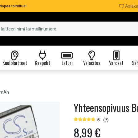
Asiaka
Nopea toimitus!
Kuulolaitteet
Kaapelit
Laturi
Valaistus
Varosat
Säh
0 mAh
Yhteensopivuus B
5
(7)
8,99 €