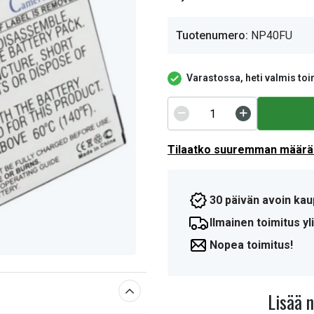
Tuotenumero:
NP40FU
Varastossa, heti valmis toi
Tilaatko suuremman määrän
30 päivän avoin kau
Ilmainen toimitus yli
Nopea toimitus!
Lisää 