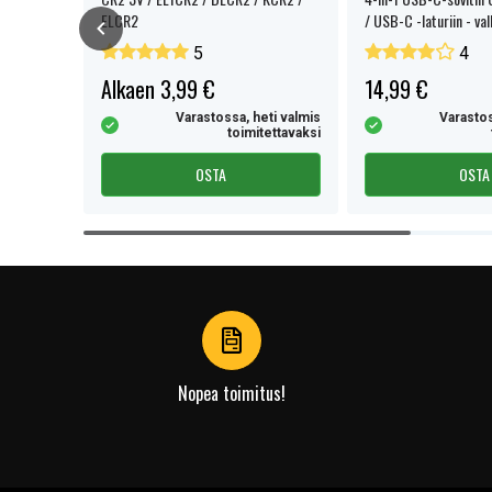
ELCR2
/ USB-C -laturiin - va
5
4
Alkaen 3,99 €
14,99 €
eti valmis
Varastossa, heti valmis
Varastos
tettavaksi
toimitettavaksi
OSTA
OSTA
Item
1
of
4
Nopea toimitus!