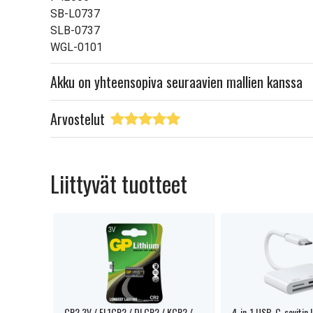
SB-L0737
SLB-0737
WGL-0101
Akku on yhteensopiva seuraavien mallien kanssa
Arvostelut
Liittyvät tuotteet
nvihreä
CR2 3V / EL1CR2 / DLCR2 / KCR2 /
4-in-1 USB-C-sovitin 