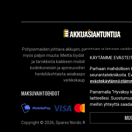
Pohjoismaiden johtava akkujen, paristojen ja laturien ver
myös paljon muuta. Meiltä löydät laajan valikoiman elektro
KÄYTÄMME EVÄSTEI
ja tarvikkeita kaikkeen mobiililaitteista ja tietokoneista
kodinkoneisiin ja ajoneuvoihin. Tarjoamme nopeat toim
Parhaan mahdollisen 
henkilökohtaista asiakaspalvelua aina tarvittaessa. T
seurantatekniikoita. 
verkkokauppaa vuodesta 2006.
evästekäytännöstäm
Painamalla ”Hyväksy k
MAKSUVAIHTOEHDOT
laitteellesi. Suostumu
meihin yhteyttä saadak
MUO
Copyright © 2026, Spares Nordic AB