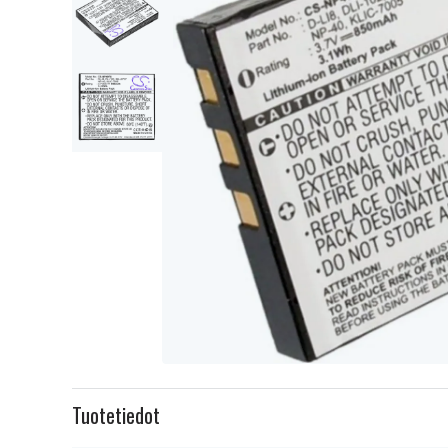
Item
1
Tuotetiedot
of
3