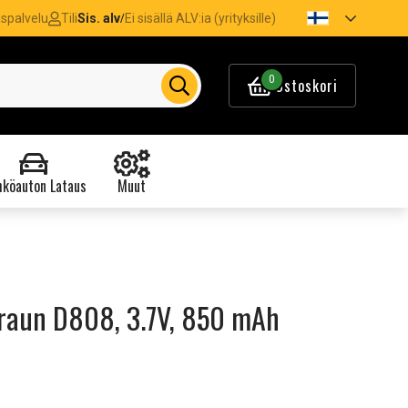
spalvelu
Tili
Sis. alv
Ei sisällä ALV:ia (yrityksille)
/
0
Ostoskori
köauton Lataus
Muut
raun D808, 3.7V, 850 mAh