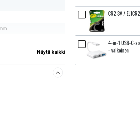
CR2 3V / EL1CR2
0 mm
4-in-1 USB-C-sov
- valkoinen
Näytä kaikki
sestä