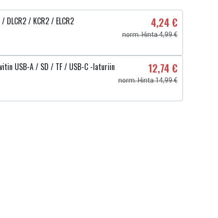
 / DLCR2 / KCR2 / ELCR2
4,24 €
norm. Hinta 4,99 €
itin USB-A / SD / TF / USB-C -laturiin
12,74 €
norm. Hinta 14,99 €