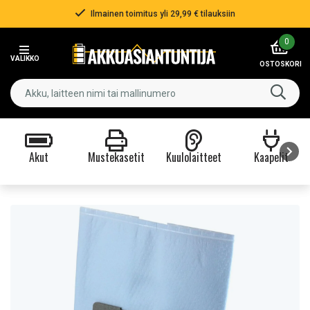
Ilmainen toimitus yli 29,99 € tilauksiin
Item
0
2
VALIKKO
of
OSTOSKORI
3
Akut
Mustekasetit
Kuulolaitteet
Kaapelit
Item
1
of
9