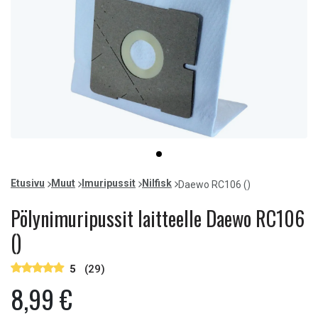
Item
item
1
0
of
Etusivu
Muut
Imuripussit
Nilfisk
Daewo RC106 ()
1
Pölynimuripussit laitteelle Daewo RC106
()
5
(29)
8,99 €