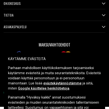
OHJEKESKUS
TIETOA
ASIAKASPALVELU
MAKSUVAIHTOEHDOT
KÄYTÄMME EVÄSTEITÄ
TOIMITUSVAIHTOEHDOT
Parhaan mahdollisen käyttökokemuksen tarjoamiseksi
käytämme evästeitä ja muita seurantatekniikoita. Evästeitä
voidaan käyttää personoituun ja ei-personoituun
mainontaan. Lue lisää
evästekäytännöstämme
ja siitä,
miten
Google käsittelee henkilötietoja
.
Painamalla ”Hyväksy kaikki” annat suostumuksesi
evästeiden ja muiden seurantatekniikoiden tallentamiseen
Copyright © 2026, Spares Nordic AB
laitteellesi. Suostumus on vapaaehtoinen ja sitä voi