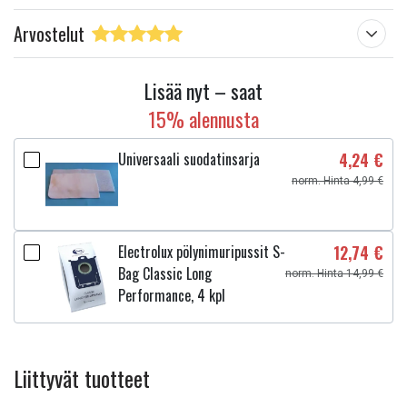
Arvostelut
Lisää nyt – saat
15% alennusta
Universaali suodatinsarja
4,24 €
norm. Hinta 4,99 €
Electrolux pölynimuripussit S-
12,74 €
Bag Classic Long
norm. Hinta 14,99 €
Performance, 4 kpl
Liittyvät tuotteet