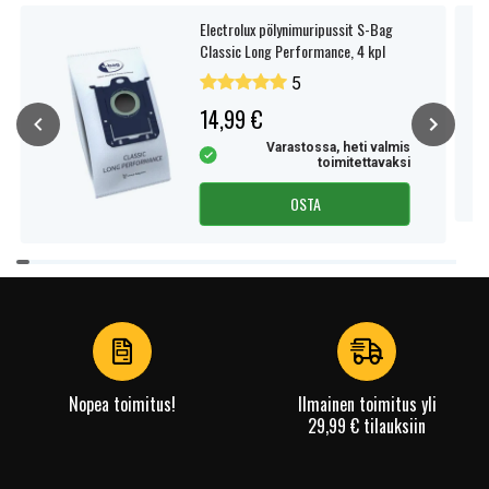
Electrolux pölynimuripussit S-Bag
Classic Long Performance, 4 kpl
5
14,99 €
Varastossa, heti valmis
toimitettavaksi
OSTA
Item
1
of
4
Nopea toimitus!
Ilmainen toimitus yli
29,99 € tilauksiin