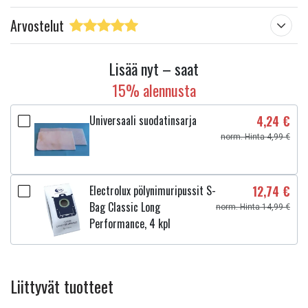
Arvostelut
Lisää nyt – saat
15% alennusta
Universaali suodatinsarja
4,24 €
norm. Hinta 4,99 €
Electrolux pölynimuripussit S-
12,74 €
Bag Classic Long
norm. Hinta 14,99 €
Performance, 4 kpl
Liittyvät tuotteet