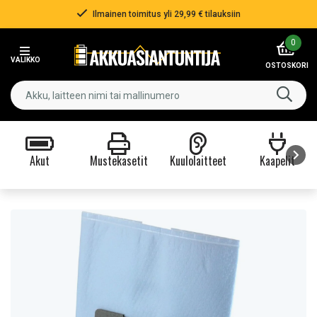
Ilmainen toimitus yli 29,99 € tilauksiin
Item
0
2
VALIKKO
of
OSTOSKORI
3
Akut
Mustekasetit
Kuulolaitteet
Kaapelit
Item
1
of
9