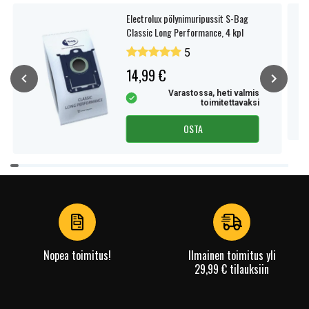
Electrolux pölynimuripussit S-Bag
Classic Long Performance, 4 kpl
5
14,99 €
Varastossa, heti valmis
toimitettavaksi
OSTA
Item
1
of
4
Nopea toimitus!
Ilmainen toimitus yli
29,99 € tilauksiin