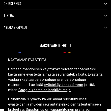
OHJEKESKUS
TIETOA
ASIAKASPALVELU
MAKSUVAIHTOEHDOT
KÄYTÄMME EVÄSTEITÄ
TOIMITUSVAIHTOEHDOT
Parhaan mahdollisen käyttökokemuksen tarjoamiseksi
käytämme evästeitä ja muita seurantatekniikoita. Evästeitä
voidaan käyttää personoituun ja ei-personoituun
mainontaan. Lue lisää
evästekäytännöstämme
ja siitä,
miten
Google käsittelee henkilötietoja
.
Painamalla ”Hyväksy kaikki” annat suostumuksesi
evästeiden ja muiden seurantatekniikoiden tallentamiseen
Copyright © 2026, Spares Nordic AB
laitteellesi. Suostumus on vapaaehtoinen ja sitä voi