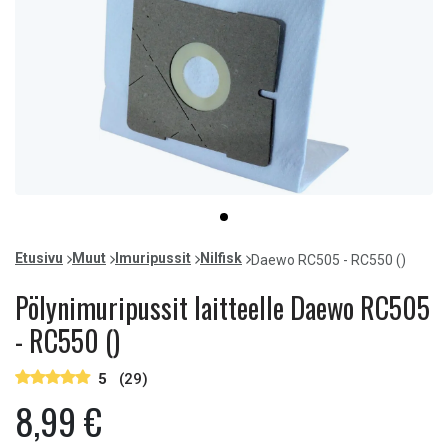
Item
item
1
0
of
Etusivu
Muut
Imuripussit
Nilfisk
Daewo RC505 - RC550 ()
1
Pölynimuripussit laitteelle Daewo RC505
- RC550 ()
5
(29)
8,99 €