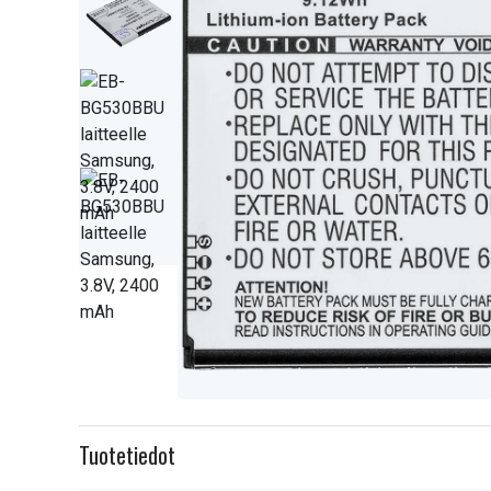
Item
1
Tuotetiedot
of
4