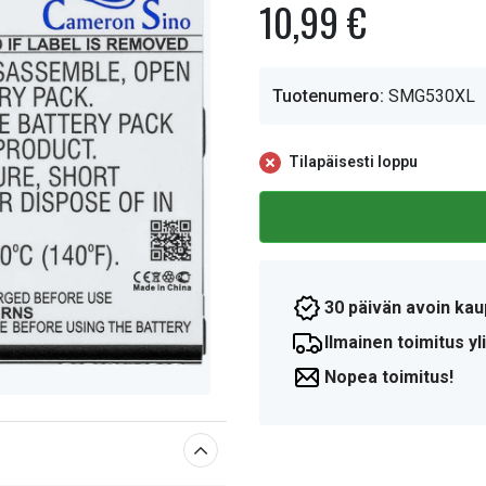
10,99 €
Tuotenumero:
SMG530XL
Tilapäisesti loppu
30 päivän avoin kau
Ilmainen toimitus yli
Nopea toimitus!