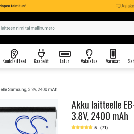
Asiaka
Nopea toimitus!
Kuulolaitteet
Kaapelit
Laturi
Valaistus
Varosat
Säh
elle Samsung, 3.8V, 2400 mAh
Akku laitteelle E
3.8V, 2400 mAh
5
(71)