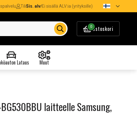
spalvelu
Tili
Sis. alv
Ei sisällä ALV:ia (yrityksille)
/
0
Ostoskori
köauton Lataus
Muut
B-BG530BBU laitteelle Samsung,