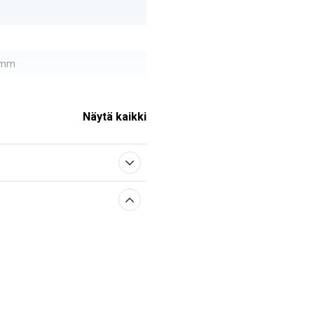
6 mm
Näytä kaikki
sestä