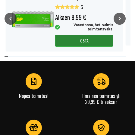
5
Alkaen 8,99 €
Varastossa, heti valmis
toimitettavaksi
OSTA
Item
1
of
4
Nopea toimitus!
Ilmainen toimitus yli
29,99 € tilauksiin