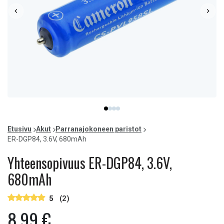
Item
item
item
item
item
1
0
1
2
3
of
Etusivu
Akut
Parranajokoneen paristot
4
ER-DGP84, 3.6V, 680mAh
Yhteensopivuus ER-DGP84, 3.6V,
680mAh
5
(2)
8,99 €