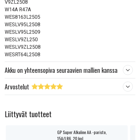
V9ZL2508
W14A R47A
WES8163L2505
WESLV95L2508
WESLV95L2509
WESLV9ZL250
WESLV9ZL2508
WESRT64L2508
Akku on yhteensopiva seuraavien mallien kanssa
Arvostelut
Liittyvät tuotteet
GP Super Alkaline AA -paristo,
15A/LR6, 20 kpl