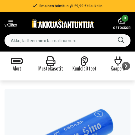
Ilmainen toimitus yli 29,99 € tilauksiin
Item
0
2
VALIKKO
of
OSTOSKORI
3
Akut
Mustekasetit
Kuulolaitteet
Kaapelit
Item
1
of
9