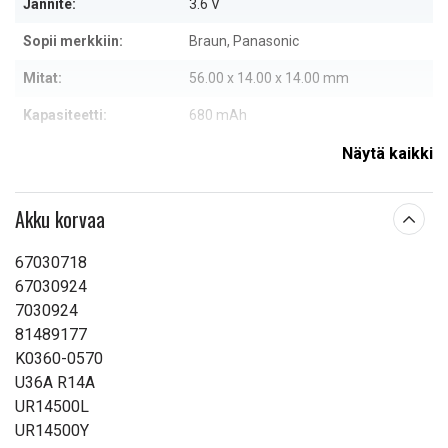
Jännite:
3.6 V
Sopii merkkiin:
Braun, Panasonic
Mitat:
56.00 x 14.00 x 14.00 mm
Kapasiteetti:
680 mAh
Näytä kaikki
Lue ominaisuuksien merkityksestä
Akku korvaa
67030718
67030924
7030924
81489177
K0360-0570
U36A R14A
UR14500L
UR14500Y