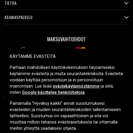
TIETOA
ASIAKASPALVELU
MAKSUVAIHTOEHDOT
KÄYTÄMME EVÄSTEITÄ
TOIMITUSVAIHTOEHDOT
Parhaan mahdollisen käyttökokemuksen tarjoamiseksi
käytämme evästeitä ja muita seurantatekniikoita. Evästeitä
voidaan käyttää personoituun ja ei-personoituun
mainontaan. Lue lisää
evästekäytännöstämme
ja siitä,
miten
Google käsittelee henkilötietoja
.
Painamalla ”Hyväksy kaikki” annat suostumuksesi
evästeiden ja muiden seurantatekniikoiden tallentamiseen
Copyright © 2026, Spares Nordic AB
laitteellesi. Suostumus on vapaaehtoinen ja sitä voi
muuttaa milloin tahansa evästeasetuksista tai ottamalla
meihin yhteyttä saadaksesi ohjeita.