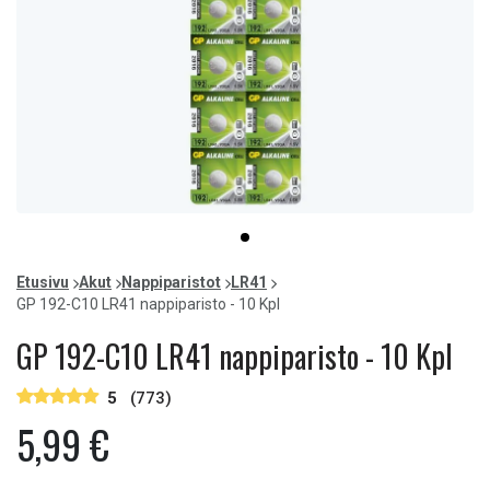
Item
item
1
0
of
Etusivu
Akut
Nappiparistot
LR41
1
GP 192-C10 LR41 nappiparisto - 10 Kpl
GP 192-C10 LR41 nappiparisto - 10 Kpl
5
(773)
5,99 €