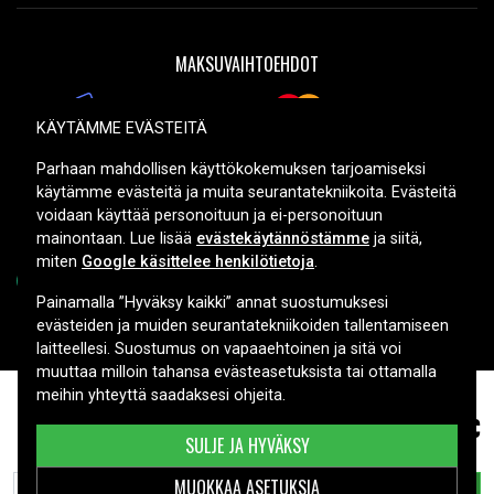
MAKSUVAIHTOEHDOT
KÄYTÄMME EVÄSTEITÄ
TOIMITUSVAIHTOEHDOT
Parhaan mahdollisen käyttökokemuksen tarjoamiseksi
käytämme evästeitä ja muita seurantatekniikoita. Evästeitä
voidaan käyttää personoituun ja ei-personoituun
mainontaan. Lue lisää
evästekäytännöstämme
ja siitä,
miten
Google käsittelee henkilötietoja
.
Painamalla ”Hyväksy kaikki” annat suostumuksesi
evästeiden ja muiden seurantatekniikoiden tallentamiseen
Copyright © 2026, Spares Nordic AB
laitteellesi. Suostumus on vapaaehtoinen ja sitä voi
muuttaa milloin tahansa evästeasetuksista tai ottamalla
meihin yhteyttä saadaksesi ohjeita.
5,99 €
GP 192-C10 LR41 nappiparisto - 10 Kpl
SULJE JA HYVÄKSY
MUOKKAA ASETUKSIA
LISÄÄ OSTOSKORIIN