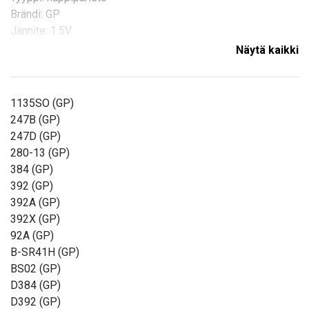
Brändi: GP
Jännite: 1.5V
Näytä kaikki
Ladattavat:
Ei
Paksuus:
3,6 mm
1135SO (GP)
Jännite:
1,5 V
247B (GP)
akun tyyppi:
Alkalinen
247D (GP)
280-13 (GP)
Halkaisija :
7,9 mm
384 (GP)
392 (GP)
Lue ominaisuuksien merkityksestä
392A (GP)
392X (GP)
92A (GP)
B-SR41H (GP)
BS02 (GP)
D384 (GP)
D392 (GP)