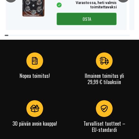
Varastossa, heti valmis
toimitettavaksi
OSTA
Item
1
of
4
Nopea toimitus!
Ilmainen toimitus yli
29,99 € tilauksiin
30 päivän avoin kauppa!
Turvalliset tuotteet –
EU-standardi