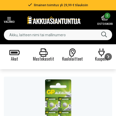
Ilmainen toimitus yli 29,99 € tilauksiin
Item
0
2
VALIKKO
of
OSTOSKORI
3
Akut
Mustekasetit
Kuulolaitteet
Kaapelit
Item
1
of
9