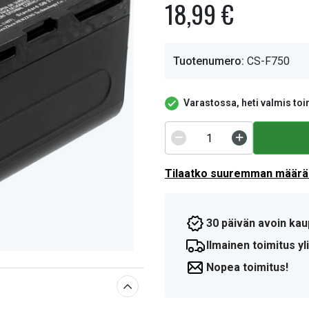
18,99 €
Tuotenumero:
CS-F750
Varastossa, heti valmis toi
Tilaatko suuremman määrän
30 päivän avoin kau
Ilmainen toimitus yli
Nopea toimitus!