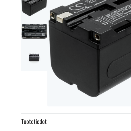
Item
1
Tuotetiedot
of
4