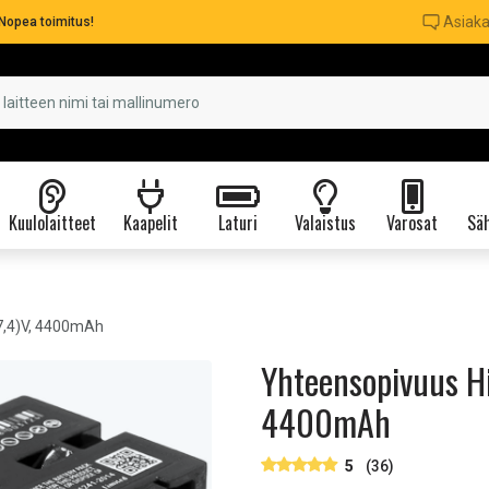
Asiaka
Nopea toimitus!
Kuulolaitteet
Kaapelit
Laturi
Valaistus
Varosat
Säh
(7,4)V, 4400mAh
Yhteensopivuus Hi
4400mAh
5
(36)