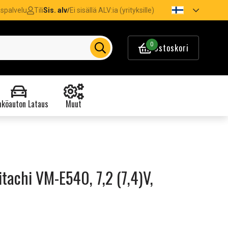
spalvelu
Tili
Sis. alv
Ei sisällä ALV:ia (yrityksille)
/
0
Ostoskori
köauton Lataus
Muut
tachi VM-E540, 7,2 (7,4)V,