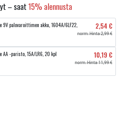
nyt – saat
15% alennusta
ne 9V palovaroittimen akku, 1604A/6LF22,
2,54 €
norm. Hinta 2,99 €
e AA -paristo, 15A/LR6, 20 kpl
10,19 €
norm. Hinta 11,99 €