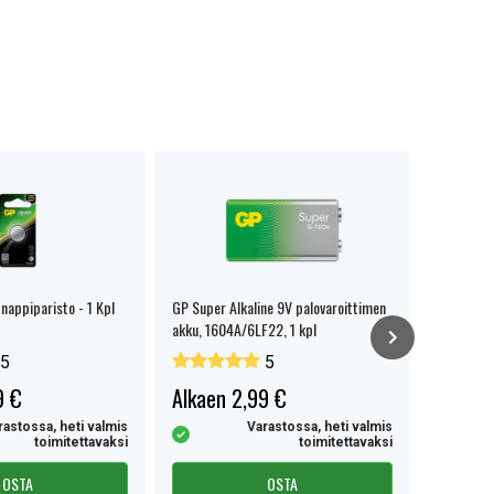
appiparisto - 1 Kpl
GP Super Alkaline 9V palovaroittimen
GP Super 
akku, 1604A/6LF22, 1 kpl
15A/LR6, 
5
5
9 €
Alkaen 2,99 €
Alkaen
rastossa, heti valmis
Varastossa, heti valmis
toimitettavaksi
toimitettavaksi
OSTA
OSTA