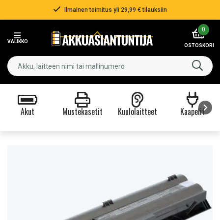
Ilmainen toimitus yli 29,99 € tilauksiin
Item
0
2
VALIKKO
of
OSTOSKORI
3
Akut
Mustekasetit
Kuulolaitteet
Kaapelit
Item
1
of
9