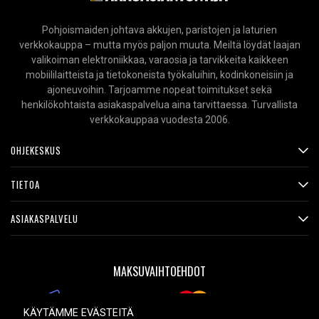
Pohjoismaiden johtava akkujen, paristojen ja laturien
verkkokauppa – mutta myös paljon muuta. Meiltä löydät laajan
valikoiman elektroniikkaa, varaosia ja tarvikkeita kaikkeen
mobiililaitteista ja tietokoneista työkaluihin, kodinkoneisiin ja
ajoneuvoihin. Tarjoamme nopeat toimitukset sekä
henkilökohtaista asiakaspalvelua aina tarvittaessa. Turvallista
verkkokauppaa vuodesta 2006.
OHJEKESKUS
TIETOA
ASIAKASPALVELU
MAKSUVAIHTOEHDOT
KÄYTÄMME EVÄSTEITÄ