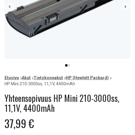
Item
item
item
1
0
1
of
Etusivu
Akut
Tietokoneakut
HP (Hewlett Packard)
2
HP Mini 210-3000ss, 11,1V, 4400mAh
Yhteensopivuus HP Mini 210-3000ss,
11,1V, 4400mAh
37,99 €