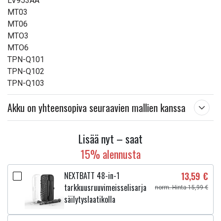
LV953AA
MT03
MT06
MTO3
MTO6
TPN-Q101
TPN-Q102
TPN-Q103
Akku on yhteensopiva seuraavien mallien kanssa
Lisää nyt – saat
15% alennusta
NEXTBATT 48-in-1
13,59 €
tarkkuusruuvimeisselisarja
norm. Hinta 15,99 €
säilytyslaatikolla