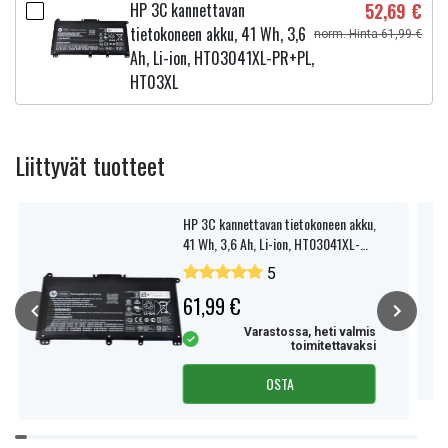
HP 3C kannettavan
52,69 €
tietokoneen akku, 41 Wh, 3,6
norm. Hinta 61,99 €
Ah, Li-ion, HT03041XL-PR+PL,
HT03XL
Liittyvät tuotteet
HP 3C kannettavan tietokoneen akku,
41 Wh, 3,6 Ah, Li-ion, HT03041XL-
PR+PL, HT03XL
5
61,99 €
Varastossa, heti valmis
toimitettavaksi
OSTA
Item