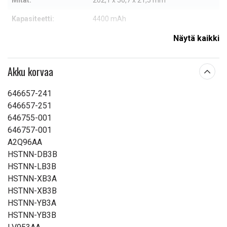
Mitat:
202,1 x 50,7 x 21,5 mm
Kapasiteetti:
4400 mAh
Näytä kaikki
Lue ominaisuuksien merkityksestä
Akku korvaa
646657-241
646657-251
646755-001
646757-001
A2Q96AA
HSTNN-DB3B
HSTNN-LB3B
HSTNN-XB3A
HSTNN-XB3B
HSTNN-YB3A
HSTNN-YB3B