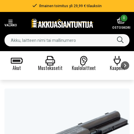
Ilmainen toimitus yli 29,99 € tilauksiin
Item
0
2
VALIKKO
of
OSTOSKORI
3
Akut
Mustekasetit
Kuulolaitteet
Kaapelit
Item
1
of
9