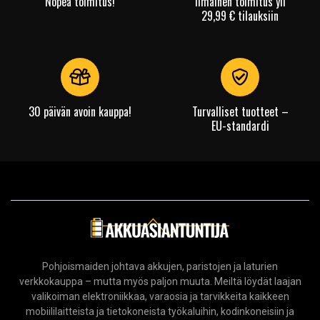
Nopea toimitus!
Ilmainen toimitus yli
29,99 € tilauksiin
30 päivän avoin kauppa!
Turvalliset tuotteet –
EU-standardi
Pohjoismaiden johtava akkujen, paristojen ja laturien
verkkokauppa – mutta myös paljon muuta. Meiltä löydät laajan
valikoiman elektroniikkaa, varaosia ja tarvikkeita kaikkeen
mobiililaitteista ja tietokoneista työkaluihin, kodinkoneisiin ja