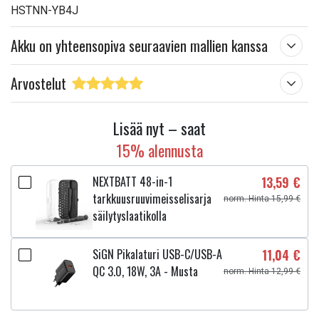
HSTNN-YB4J
Akku on yhteensopiva seuraavien mallien kanssa
Arvostelut
Lisää nyt – saat
15% alennusta
NEXTBATT 48-in-1
13,59 €
tarkkuusruuvimeisselisarja
norm. Hinta 15,99 €
säilytyslaatikolla
SiGN Pikalaturi USB-C/USB-A
11,04 €
QC 3.0, 18W, 3A - Musta
norm. Hinta 12,99 €