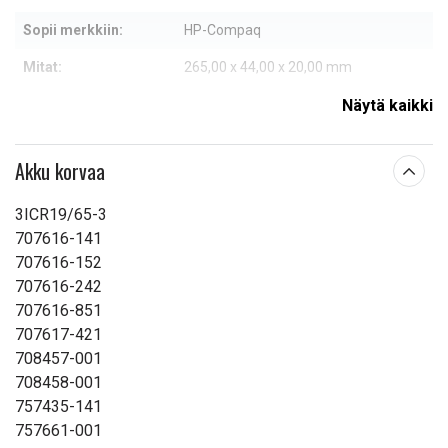
Sopii merkkiin:
HP-Compaq
Mitat:
265,00 x 44,00 x 20,00 mm
Kapasiteetti:
4400 mAh
Näytä kaikki
Lue ominaisuuksien merkityksestä
Akku korvaa
3ICR19/65-3
707616-141
707616-152
707616-242
707616-851
707617-421
708457-001
708458-001
757435-141
757661-001