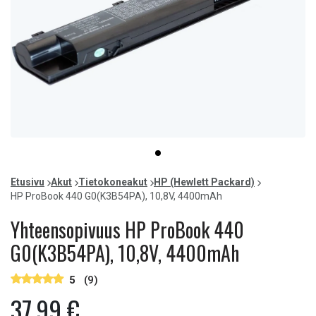
Item
item
1
0
of
Etusivu
Akut
Tietokoneakut
HP (Hewlett Packard)
1
HP ProBook 440 G0(K3B54PA), 10,8V, 4400mAh
Yhteensopivuus HP ProBook 440
G0(K3B54PA), 10,8V, 4400mAh
5
(9)
37,99 €