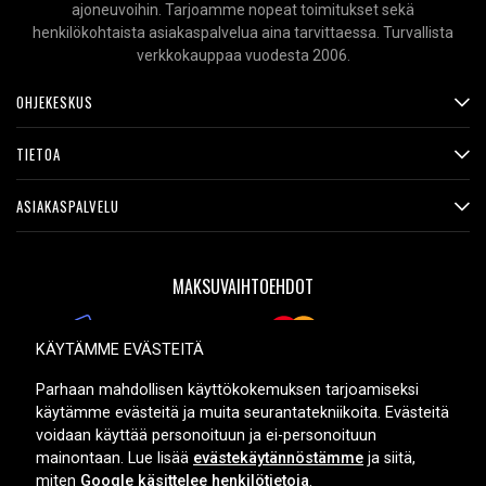
ajoneuvoihin. Tarjoamme nopeat toimitukset sekä
henkilökohtaista asiakaspalvelua aina tarvittaessa. Turvallista
verkkokauppaa vuodesta 2006.
OHJEKESKUS
TIETOA
ASIAKASPALVELU
MAKSUVAIHTOEHDOT
KÄYTÄMME EVÄSTEITÄ
TOIMITUSVAIHTOEHDOT
Parhaan mahdollisen käyttökokemuksen tarjoamiseksi
käytämme evästeitä ja muita seurantatekniikoita. Evästeitä
voidaan käyttää personoituun ja ei-personoituun
mainontaan. Lue lisää
evästekäytännöstämme
ja siitä,
miten
Google käsittelee henkilötietoja
.