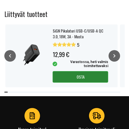
Liittyvät tuotteet
SiGN Pikalaturi USB-C/USB-A QC
3.0, 18W, 3A - Musta
5
12,99 €
Varastossa, heti valmis
toimitettavaksi
OSTA
Item
1
of
4