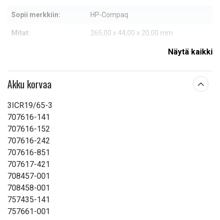
Sopii merkkiin:
HP-Compaq
Mitat:
265,00 x 44,00 x 20,00 mm
Kapasiteetti:
4400 mAh
Näytä kaikki
Lue ominaisuuksien merkityksestä
Akku korvaa
3ICR19/65-3
707616-141
707616-152
707616-242
707616-851
707617-421
708457-001
708458-001
757435-141
757661-001