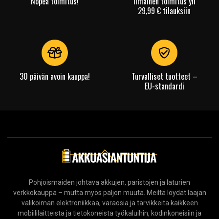
Nopea toimitus!
Ilmainen toimitus yli
29,99 € tilauksiin
30 päivän avoin kauppa!
Turvalliset tuotteet –
EU-standardi
Pohjoismaiden johtava akkujen, paristojen ja laturien
verkkokauppa – mutta myös paljon muuta. Meiltä löydät laajan
valikoiman elektroniikkaa, varaosia ja tarvikkeita kaikkeen
mobiililaitteista ja tietokoneista työkaluihin, kodinkoneisiin ja