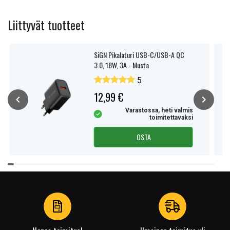
Liittyvät tuotteet
SiGN Pikalaturi USB-C/USB-A QC
3.0, 18W, 3A - Musta
5
12,99 €
Varastossa, heti valmis
toimitettavaksi
OSTA
Item
1
of
4