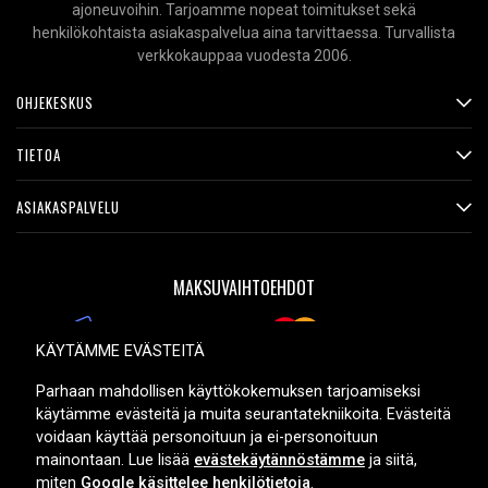
ajoneuvoihin. Tarjoamme nopeat toimitukset sekä
henkilökohtaista asiakaspalvelua aina tarvittaessa. Turvallista
verkkokauppaa vuodesta 2006.
OHJEKESKUS
TIETOA
ASIAKASPALVELU
MAKSUVAIHTOEHDOT
KÄYTÄMME EVÄSTEITÄ
TOIMITUSVAIHTOEHDOT
Parhaan mahdollisen käyttökokemuksen tarjoamiseksi
käytämme evästeitä ja muita seurantatekniikoita. Evästeitä
voidaan käyttää personoituun ja ei-personoituun
mainontaan. Lue lisää
evästekäytännöstämme
ja siitä,
miten
Google käsittelee henkilötietoja
.