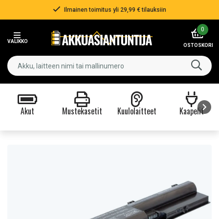
Ilmainen toimitus yli 29,99 € tilauksiin
Item
0
2
VALIKKO
of
OSTOSKORI
3
Akut
Mustekasetit
Kuulolaitteet
Kaapelit
Item
1
of
9