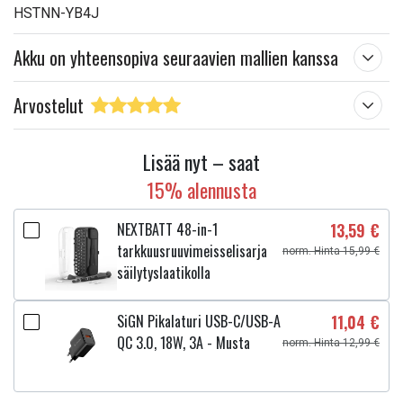
HSTNN-YB4J
Akku on yhteensopiva seuraavien mallien kanssa
Arvostelut
Lisää nyt – saat
15% alennusta
NEXTBATT 48-in-1
13,59 €
tarkkuusruuvimeisselisarja
norm. Hinta 15,99 €
säilytyslaatikolla
SiGN Pikalaturi USB-C/USB-A
11,04 €
QC 3.0, 18W, 3A - Musta
norm. Hinta 12,99 €