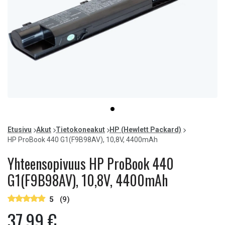
Item
item
1
0
of
Etusivu
Akut
Tietokoneakut
HP (Hewlett Packard)
1
HP ProBook 440 G1(F9B98AV), 10,8V, 4400mAh
Yhteensopivuus HP ProBook 440
G1(F9B98AV), 10,8V, 4400mAh
5
(9)
37,99 €