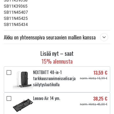
SB11K39358
SB11K39365
SB11N45407
SB11N45425
SB11N45434
Akku on yhteensopiva seuraavien mallien kanssa
Lisää nyt – saat
15% alennusta
NEXTBATT 48-in-1
13,59 €
tarkkuusruuvimeisselisarja
norm. Hinta 15,99 €
säilytyslaatikolla
Lenovo Air 14 ym.
38,25 €
norm. Hinta 45,00 €