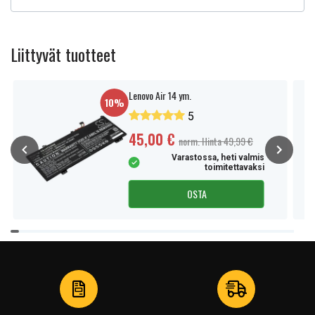
Liittyvät tuotteet
Lenovo Air 14 ym.
10%
5
45,00 €
norm. Hinta 49,99 €
Varastossa, heti valmis
toimitettavaksi
OSTA
Item
1
of
4