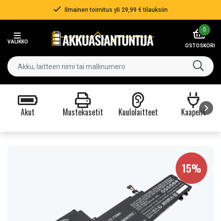
Ilmainen toimitus yli 29,99 € tilauksiin
Item
0
3
VALIKKO
of
OSTOSKORI
3
Akut
Mustekasetit
Kuulolaitteet
Kaapelit
Item
1
of
9
15%