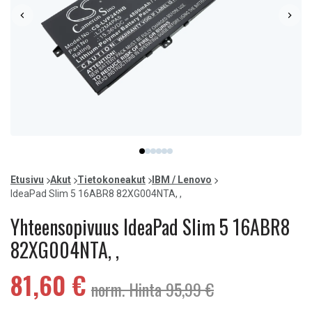
Item
item
item
item
item
item
item
1
0
1
2
3
4
5
of
Etusivu
Akut
Tietokoneakut
IBM / Lenovo
6
IdeaPad Slim 5 16ABR8 82XG004NTA, ,
Yhteensopivuus IdeaPad Slim 5 16ABR8
82XG004NTA, ,
81,60 €
norm. Hinta 95,99 €