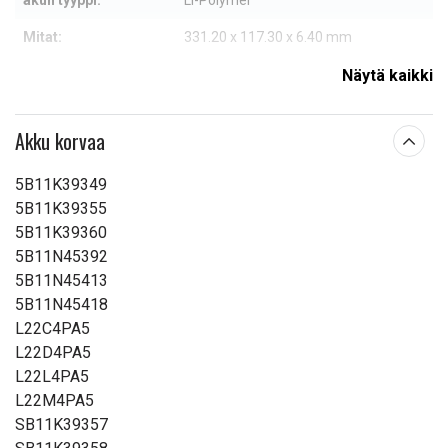
akun tyyppi:
Li-Polymer
Mitat:
331.20 x 117.30 x 6.40 mm
Kapasiteetti:
4800 mAh
Näytä kaikki
Lue ominaisuuksien merkityksestä
Akku korvaa
5B11K39349
5B11K39355
5B11K39360
5B11N45392
5B11N45413
5B11N45418
L22C4PA5
L22D4PA5
L22L4PA5
L22M4PA5
SB11K39357