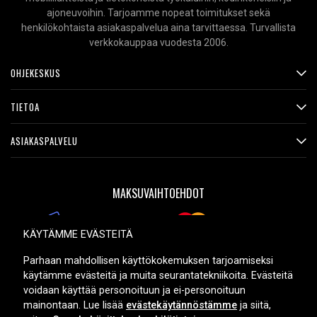
ajoneuvoihin. Tarjoamme nopeat toimitukset sekä
henkilökohtaista asiakaspalvelua aina tarvittaessa. Turvallista
verkkokauppaa vuodesta 2006.
OHJEKESKUS
TIETOA
ASIAKASPALVELU
MAKSUVAIHTOEHDOT
KÄYTÄMME EVÄSTEITÄ
TOIMITUSVAIHTOEHDOT
Parhaan mahdollisen käyttökokemuksen tarjoamiseksi
käytämme evästeitä ja muita seurantatekniikoita. Evästeitä
voidaan käyttää personoituun ja ei-personoituun
mainontaan. Lue lisää
evästekäytännöstämme
ja siitä,