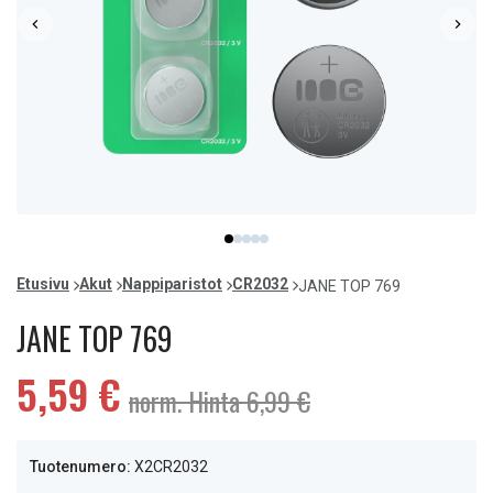
Item
item
item
item
item
item
1
0
1
2
3
4
of
Etusivu
Akut
Nappiparistot
CR2032
JANE TOP 769
5
JANE TOP 769
5,59 €
norm. Hinta 6,99 €
Tuotenumero:
X2CR2032