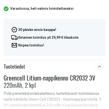
Varastossa, heti valmis toimitettavaksi
30 päivän avoin kauppa!
Ilmainen toimitus yli 29,99 € tilauksiin
Nopea toimitus!
Tuotetiedot
Greencell Litium-nappikenno CR2032 3V
220mAh, 2 kpl
Pidä pienelektroniikkalaitteesi luotettavasti toiminnassa
näillä kahdella Green Cell CR2032 -litiumnappiparistolla. 3
V:n nimellisjännitteellä ja 220 mAh:n kapasiteetilla nämä