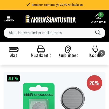
Ilmainen toimitus yli 29,99 € tilauksiin
Item
0
2
VALIKKO
of
OSTOSKORI
3
Akut
Mustekasetit
Kuulolaitteet
Kaapelit
Item
1
of
ALE %
9
20%