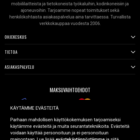
mobiililaitteista ja tietokoneista työkaluihin, kodinkoneisiin ja
ajoneuvoihin. Tarjoamme nopeat toimitukset sekä
henkilökohtaista asiakaspalvelua aina tarvittaessa. Turvallista
verkkokauppaa vuodesta 2006.
OHJEKESKUS
TIETOA
ASIAKASPALVELU
MAKSUVAIHTOEHDOT
KÄYTÄMME EVÄSTEITÄ
TOIMITUSVAIHTOEHDOT
Parhaan mahdollisen käyttökokemuksen tarjoamiseksi
käytämme evästeitä ja muita seurantatekniikoita. Evästeitä
voidaan käyttää personoituun ja ei-personoituun
mainontaan. Lue lisää
evästekäytännöstämme
ja siitä,