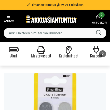
Ilmainen toimitus yli 29,99 € tilauksiin
Item
0
2
VALIKKO
of
OSTOSKORI
3
Akut
Mustekasetit
Kuulolaitteet
Kaapelit
Item
1
of
9