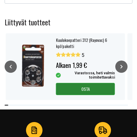
Liittyvät tuotteet
Kuulokoepatteri 312 (Rayovac) 6
kpl/paketti
5
Alkaen 1,99 €
Varastossa, heti valmis
toimitettavaksi
OSTA
Item
1
of
4