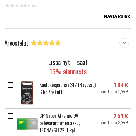
Hälytyslähetin
Lelut
Näytä kaikki
Laskin
CMOS-varmuuskopio
Arvostelut
Paksuus:
1,6 mm
Jännite:
3,0 V
Lisää nyt – saat
Sopii merkkiin:
Smartline
15% alennusta
Halkaisija :
20,0 mm
Kuulokoepatteri 312 (Rayovac)
1,69 €
Lue ominaisuuksien merkityksestä
6 kpl/paketti
norm. Hinta 1,99 €
GP Super Alkaline 9V
2,54 €
palovaroittimen akku,
norm. Hinta 2,99 €
1604A/6LF22, 1 kpl