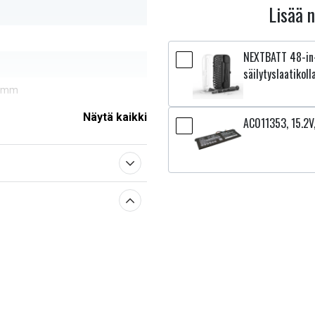
Lisää 
NEXTBATT 48-in-
säilytyslaatikoll
3 mm
Näytä kaikki
AC011353, 15.2
sestä