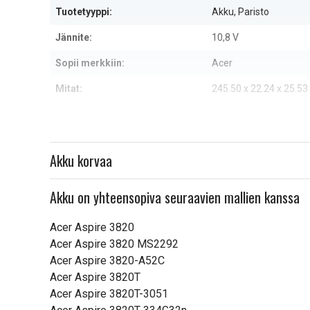
Tuotetyyppi:
Akku, Paristo
Jännite:
10,8 V
Sopii merkkiin:
Acer
Mitat:
245.50 x 22.24 x 25.5
Kapasiteetti:
6600 mAh
Lue ominaisuuksien merkityk
Akku korvaa
Akku on yhteensopiva seuraavien mallien kanssa
Acer Aspire 3820
Acer Aspire 3820 MS2292
Acer Aspire 3820-A52C
Acer Aspire 3820T
Acer Aspire 3820T-3051