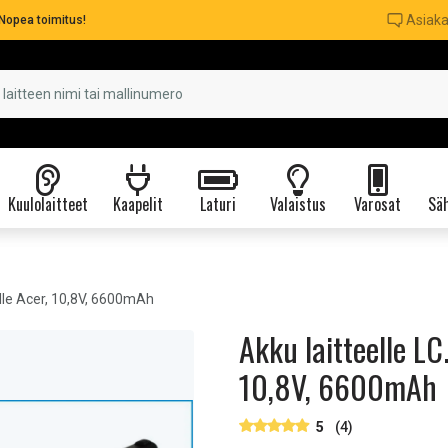
Asiaka
Nopea toimitus!
Kuulolaitteet
Kaapelit
Laturi
Valaistus
Varosat
Säh
lle Acer, 10,8V, 6600mAh
Akku laitteelle LC
10,8V, 6600mAh
5
(4)