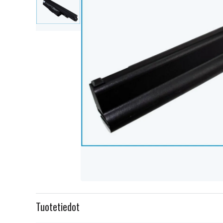
Item
1
Tuotetiedot
of
2