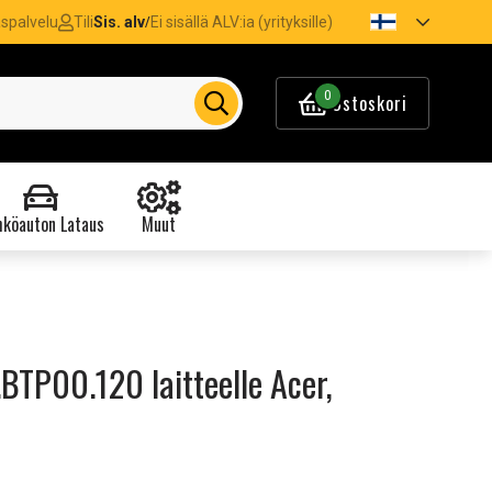
spalvelu
Tili
Sis. alv
Ei sisällä ALV:ia (yrityksille)
/
0
Ostoskori
köauton Lataus
Muut
.BTP00.120 laitteelle Acer,