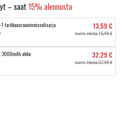
nyt – saat
15% alennusta
1 tarkkuusruuvimeisselisarja
13,59 €
a
norm. Hinta 15,99 €
V, 3000mAh akku
32,29 €
norm. Hinta 37,99 €