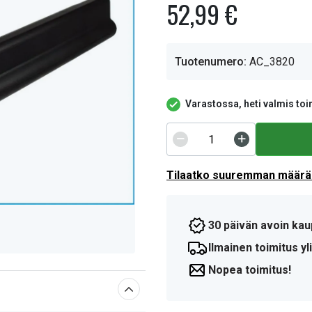
52,99 €
Tuotenumero:
AC_3820
Varastossa, heti valmis toi
Tilaatko suuremman määrän
30 päivän avoin kau
Ilmainen toimitus yli
Nopea toimitus!