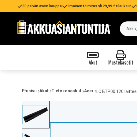
30 päivän avoin kauppa!
Ilmainen toimitus yli 29,99 € tilauksiin
Akut
Mustekasetit
Etusivu
Akut
Tietokoneakut
Acer
LC.BTP00.120 laittee