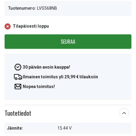
Tuotenumero:
LVS568NB
Tilapäisesti loppu
SEURAA
30 päivän avoin kauppa!
Ilmainen toimitus yli 29,99 € tilauksiin
Nopea toimitus!
Tuotetiedot
Jännite:
15.44 V