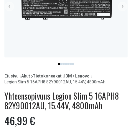
Item
item
item
item
item
item
item
item
1
0
1
2
3
4
5
6
of
Etusivu
Akut
Tietokoneakut
IBM / Lenovo
7
Legion Slim 5 16APH8 82Y90012AU, 15.44V, 4800mAh
Yhteensopivuus Legion Slim 5 16APH8
82Y90012AU, 15.44V, 4800mAh
46,99 €