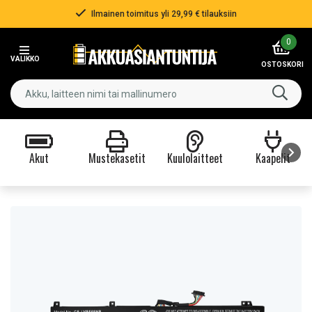
Ilmainen toimitus yli 29,99 € tilauksiin
Item
0
2
VALIKKO
of
OSTOSKORI
3
Akut
Mustekasetit
Kuulolaitteet
Kaapelit
Item
1
of
9