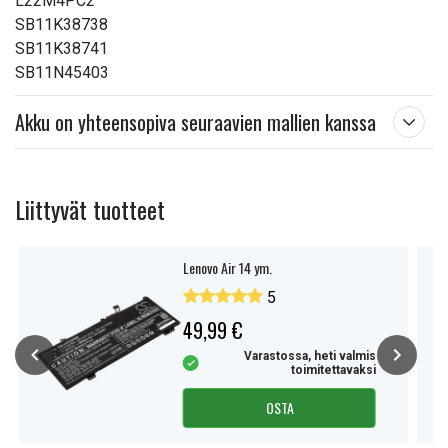
L22M4PC2
SB11K38738
SB11K38741
SB11N45403
Akku on yhteensopiva seuraavien mallien kanssa
Liittyvät tuotteet
Lenovo Air 14 ym.
5
49,99 €
Varastossa, heti valmis
toimitettavaksi
OSTA