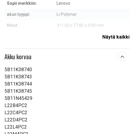
Sopii merkkiin:
Lenovo
akun tyyppi:
Li-Polymer
Mitat:
311.00 x 77.80 x 9.00 mm
Kapasiteetti:
4800 mAh
Näytä kaikki
Lue ominaisuuksien merkityksestä
Akku korvaa
5B11K38740
5B11K38743
5B11K38744
5B11K38745
5B11N45429
L22B4PC2
L22C4PC2
L22D4PC2
L22L4PC2