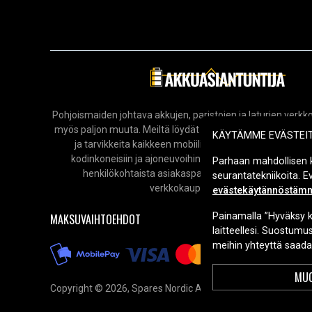
Pohjoismaiden johtava akkujen, paristojen ja laturien ver
myös paljon muuta. Meiltä löydät laajan valikoiman elektro
KÄYTÄMME EVÄSTEI
ja tarvikkeita kaikkeen mobiililaitteista ja tietokoneista
kodinkoneisiin ja ajoneuvoihin. Tarjoamme nopeat toim
Parhaan mahdollisen 
henkilökohtaista asiakaspalvelua aina tarvittaessa. T
seurantatekniikoita. 
verkkokauppaa vuodesta 2006.
evästekäytännöstäm
Painamalla ”Hyväksy k
MAKSUVAIHTOEHDOT
laitteellesi. Suostumu
meihin yhteyttä saadak
MUO
Copyright © 2026, Spares Nordic AB