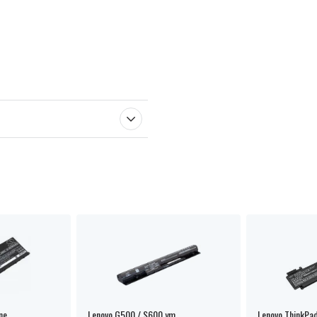
ne
Lenovo G500 / S600 ym.
Lenovo ThinkPa