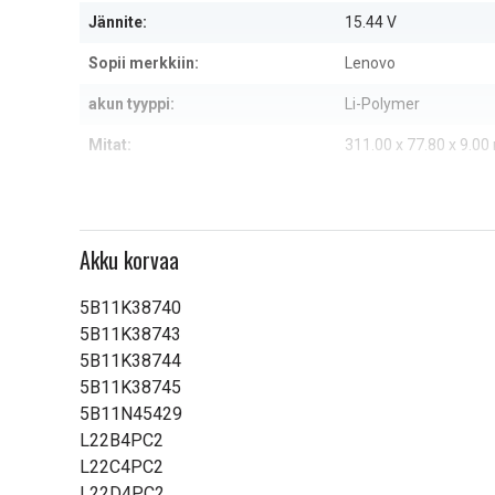
7
Jännite:
15.44 V
Sopii merkkiin:
Lenovo
akun tyyppi:
Li-Polymer
Mitat:
311.00 x 77.80 x 9.0
Kapasiteetti:
4800 mAh
Lue ominaisuuksien merkityk
Akku korvaa
5B11K38740
5B11K38743
5B11K38744
5B11K38745
5B11N45429
L22B4PC2
L22C4PC2
L22D4PC2