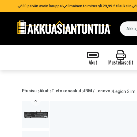
30 päivän avoin kauppa!
Ilmainen toimitus yli 29,99 € tilauksiin
Akut
Mustekasetit
Etusivu
Akut
Tietokoneakut
IBM / Lenovo
Legion Sli