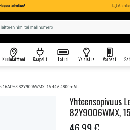
Asiaka
Nopea toimitus!
Kuulolaitteet
Kaapelit
Laturi
Valaistus
Varosat
Säh
m 5 16APH8 82Y9006WMX, 15.44V, 4800mAh
Yhteensopivuus L
82Y9006WMX, 15
46,99 €