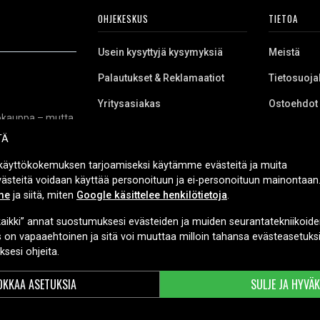
OHJEKESKUS
TIETOA
Usein kysyttyjä kysymyksiä
Meistä
Palautukset & Reklamaatiot
Tietosuoja
Yritysasiakas
Ostoehdot
kkokauppa – mutta
Evästeet
niikkaa, varaosia
TÄ
 työkaluihin,
itukset sekä
käyttökokemuksen tarjoamiseksi käytämme evästeitä ja muita
urvallista
Evästeitä voidaan käyttää personoituun ja ei-personoituun mainontaan.
me
ja siitä, miten
Google käsittelee henkilötietoja
.
aikki” annat suostumuksesi evästeiden ja muiden seurantatekniikoide
TOIMITUSVAIHTOEHDOT
s on vapaaehtoinen ja sitä voi muuttaa milloin tahansa evästeasetuksi
sesi ohjeita.
KKAA ASETUKSIA
SULJE JA HYVÄ