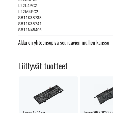
L22L4PC2
L22M4PC2
SB11K38738
SB11K38741
SB11N45403
Akku on yhteensopiva seuraavien mallien kanssa
Liittyvät tuotteet
Lenovo Air 14 ym.
Lenovo 20FB002VGE j