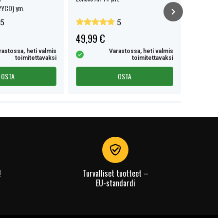
YCD) ym.
5
5
49,99 €
44,99 
rastossa, heti valmis
Varastossa, heti valmis
toimitettavaksi
toimitettavaksi
OSTA
OSTA
!
Turvalliset tuotteet –
EU-standardi