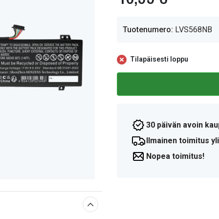
Tuotenumero:
LVS568NB
Tilapäisesti loppu
30 päivän avoin kau
Ilmainen toimitus yli
Nopea toimitus!