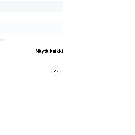
0 mm
Näytä kaikki
sestä