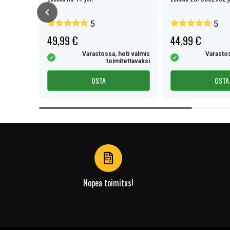
5
5
49,99 €
44,99 €
eti valmis
Varastossa, heti valmis
Varastos
tettavaksi
toimitettavaksi
OSTA
OSTA
Item
1
of
4
Nopea toimitus!