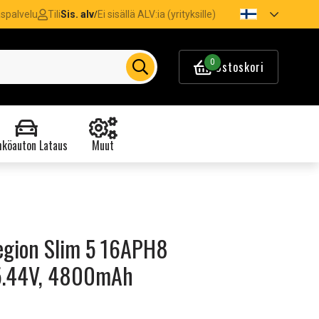
spalvelu
Tili
Sis. alv
Ei sisällä ALV:ia (yrityksille)
/
0
Ostoskori
köauton Lataus
Muut
egion Slim 5 16APH8
.44V, 4800mAh