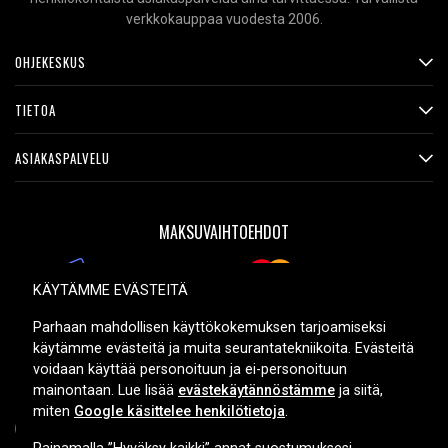
verkkokauppaa vuodesta 2006.
OHJEKESKUS
TIETOA
ASIAKASPALVELU
MAKSUVAIHTOEHDOT
KÄYTÄMME EVÄSTEITÄ
TOIMITUSVAIHTOEHDOT
Parhaan mahdollisen käyttökokemuksen tarjoamiseksi
käytämme evästeitä ja muita seurantatekniikoita. Evästeitä
voidaan käyttää personoituun ja ei-personoituun
mainontaan. Lue lisää
evästekäytännöstämme
ja siitä,
miten
Google käsittelee henkilötietoja
.