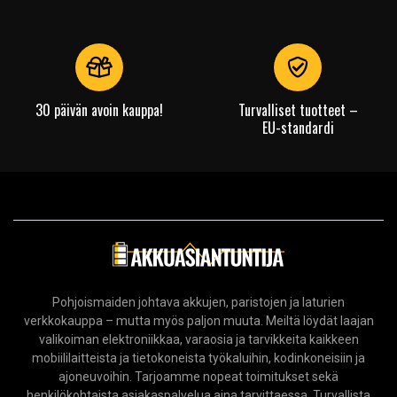
30 päivän avoin kauppa!
Turvalliset tuotteet –
EU-standardi
Pohjoismaiden johtava akkujen, paristojen ja laturien
verkkokauppa – mutta myös paljon muuta. Meiltä löydät laajan
valikoiman elektroniikkaa, varaosia ja tarvikkeita kaikkeen
mobiililaitteista ja tietokoneista työkaluihin, kodinkoneisiin ja
ajoneuvoihin. Tarjoamme nopeat toimitukset sekä
henkilökohtaista asiakaspalvelua aina tarvittaessa. Turvallista