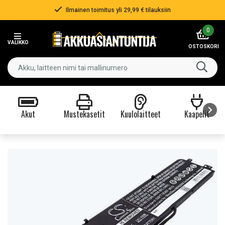
Ilmainen toimitus yli 29,99 € tilauksiin
Item
0
2
VALIKKO
of
OSTOSKORI
3
Akut
Mustekasetit
Kuulolaitteet
Kaapelit
Item
1
of
9