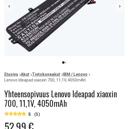
Item
item
item
1
0
1
of
Etusivu
Akut
Tietokoneakut
IBM / Lenovo
2
Lenovo Ideapad xiaoxin 700, 11,1V, 4050mAh
Yhteensopivuus Lenovo Ideapad xiaoxin
700, 11,1V, 4050mAh
5
(5)
52,99 €