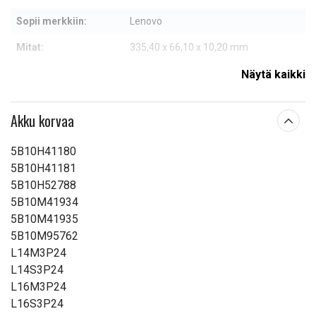
Sopii merkkiin:
Lenovo
Mitat:
335,40 x 66,10 x 10,20 mm
Kapasiteetti:
4050 mAh
Näytä kaikki
Lue ominaisuuksien merkityksestä
Akku korvaa
5B10H41180
5B10H41181
5B10H52788
5B10M41934
5B10M41935
5B10M95762
L14M3P24
L14S3P24
L16M3P24
L16S3P24