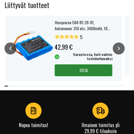
Liittyvät tuotteet
Husqvarna 584 85 28-01,
Automower 310 etc. 3400mAh, 18.5V
akku
5
42,99 €
Varastossa, heti valmis
toimitettavaksi
OSTA
Item
1
of
4
Nopea toimitus!
Ilmainen toimitus yli
29,99 € tilauksiin