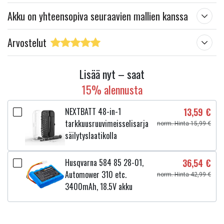
Akku on yhteensopiva seuraavien mallien kanssa
Arvostelut
Lisää nyt – saat
15% alennusta
NEXTBATT 48-in-1
13,59 €
tarkkuusruuvimeisselisarja
norm. Hinta 15,99 €
säilytyslaatikolla
Husqvarna 584 85 28-01,
36,54 €
Automower 310 etc.
norm. Hinta 42,99 €
3400mAh, 18.5V akku