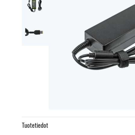
Item
1
Tuotetiedot
of
3