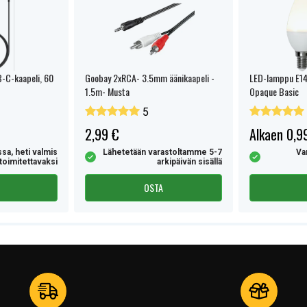
C-kaapeli, 60
Goobay 2xRCA- 3.5mm äänikaapeli -
LED-lamppu E14
1.5m- Musta
Opaque Basic
5
2,99 €
Alkaen 0,9
sa, heti valmis
Lähetetään varastoltamme 5-7
Va
toimitettavaksi
arkipäivän sisällä
OSTA