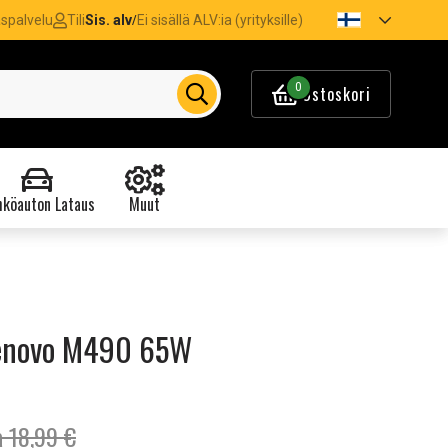
spalvelu
Tili
Sis. alv
Ei sisällä ALV:ia (yrityksille)
/
0
Ostoskori
köauton Lataus
Muut
 Lenovo M490 65W
a 18,99 €