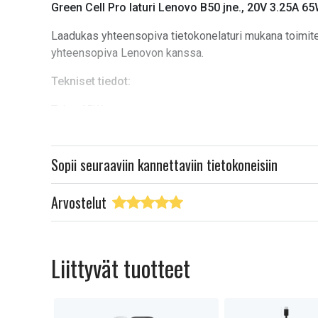
Green Cell Pro laturi Lenovo B50 jne., 20V 3.25A 6
Laadukas yhteensopiva tietokonelaturi mukana toimitetu
yhteensopiva Lenovon kanssa.
Tekniset tiedot:
Teho: 65W
Virta: 3,25A
Jännite: 20V
Pin: Lenovo Slim Tip
Sopii seuraaviin kannettaviin tietokoneisiin
Kaapelin pituus: 2m
Väri: Musta
Arvostelut
Yhteensopiva:
Lenovo Z70
Lenovo ThinkPad E465
Liittyvät tuotteet
Lenovo ThinkPad W550s
Lenovo PA-1650
Lenovo Z51
Lenovo ThinkPad X250