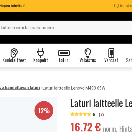
Asiaka
Nopea toimitus!
Kuulolaitteet
Kaapelit
Laturi
Valaistus
Varosat
Säh
o kannettavan laturi
Laturi laitteelle Lenovo M490 65W
Laturi laitteelle
12%
5
(7)
16,72 €
norm. Hint