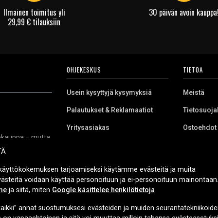
Ilmainen toimitus yli
30 päivän avoin kauppa
29,99 € tilauksiin
OHJEKESKUS
TIETOA
Usein kysyttyjä kysymyksiä
Meistä
Palautukset & Reklamaatiot
Tietosuoja
Yritysasiakas
Ostoehdot
kkokauppa – mutta
Evästeet
niikkaa, varaosia
TÄ
 työkaluihin,
itukset sekä
käyttökokemuksen tarjoamiseksi käytämme evästeitä ja muita
urvallista
Evästeitä voidaan käyttää personoituun ja ei-personoituun mainontaan.
me
ja siitä, miten
Google käsittelee henkilötietoja
.
aikki” annat suostumuksesi evästeiden ja muiden seurantatekniikoide
TOIMITUSVAIHTOEHDOT