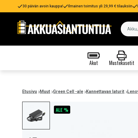
30 päivän avoin kauppa!
Ilmainen toimitus yli 29,99 € tilauksiin
Akut
Mustekasetit
Etusivu
Muut
Green Cell -ale
Kannettavan laturit
Lenov
ALE %