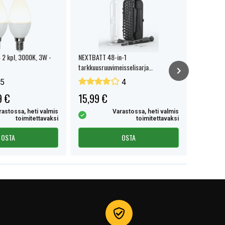
 2 kpl, 3000K, 3W -
NEXTBATT 48-in-1
Samsung 
tarkkuusruuvimeisselisarja
W, 1,8 m 
säilytyslaatikolla
5
4
9 €
15,99 €
14,99 
rastossa, heti valmis
Varastossa, heti valmis
toimitettavaksi
toimitettavaksi
OSTA
OSTA