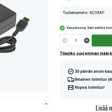
Tuotenumero:
AD38AP
Varastossa, heti valmis toi
Tilaatko suuremman määrän
30 päivän avoin kau
Ilmainen toimitus yli
Nopea toimitus!
Lisää 