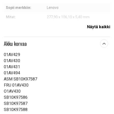
Sopii merkkiin:
Lenovo
Mitat:
277,90 x 106,10 x 5,40 mm
Kapasiteetti:
4800 mAh
Näytä kaikki
Lue ominaisuuksien merkityksestä
Akku korvaa
01AV429
01AV430
01AV431
01AV494
ASM SB10K97587
FRU 01AV430
O1AV430
SB10K97586
SB10K97587
SB10K97588