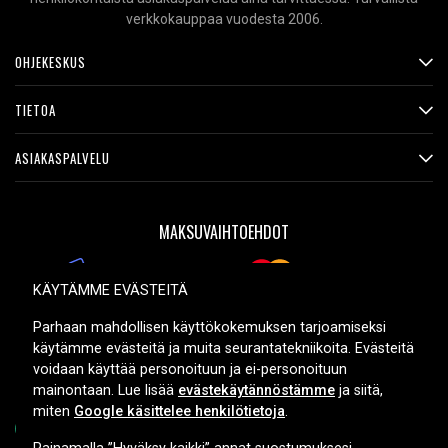
verkkokauppaa vuodesta 2006.
OHJEKESKUS
TIETOA
ASIAKASPALVELU
MAKSUVAIHTOEHDOT
KÄYTÄMME EVÄSTEITÄ
TOIMITUSVAIHTOEHDOT
Parhaan mahdollisen käyttökokemuksen tarjoamiseksi
käytämme evästeitä ja muita seurantatekniikoita. Evästeitä
voidaan käyttää personoituun ja ei-personoituun
mainontaan. Lue lisää
evästekäytännöstämme
ja siitä,
miten
Google käsittelee henkilötietoja
.