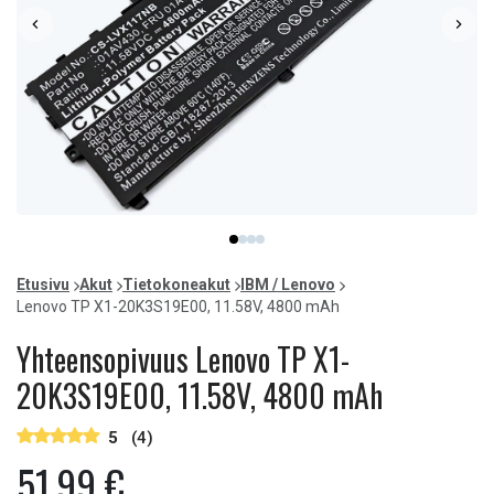
Item
item
item
item
item
1
0
1
2
3
of
Etusivu
Akut
Tietokoneakut
IBM / Lenovo
4
Lenovo TP X1-20K3S19E00, 11.58V, 4800 mAh
Yhteensopivuus Lenovo TP X1-
20K3S19E00, 11.58V, 4800 mAh
5
(4)
51,99 €