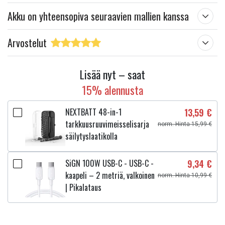
Akku on yhteensopiva seuraavien mallien kanssa
Arvostelut
Lisää nyt – saat
15% alennusta
NEXTBATT 48-in-1
13,59 €
tarkkuusruuvimeisselisarja
norm. Hinta 15,99 €
säilytyslaatikolla
SiGN 100W USB-C - USB-C -
9,34 €
kaapeli – 2 metriä, valkoinen
norm. Hinta 10,99 €
| Pikalataus