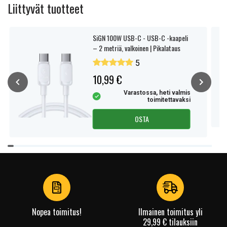
Liittyvät tuotteet
SiGN 100W USB-C - USB-C -kaapeli
– 2 metriä, valkoinen | Pikalataus
5
10,99 €
Varastossa, heti valmis
toimitettavaksi
OSTA
Item
1
of
4
Nopea toimitus!
Ilmainen toimitus yli
29,99 € tilauksiin