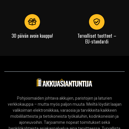
30 päivän avoin kauppa!
Turvalliset tuotteet –
EU-standardi
Pohjoismaiden johtava akkujen, paristojen ja laturien
verkkokauppa – mutta myös paljon muuta. Meiltä löydät laajan
valikoiman elektroniikkaa, varaosia ja tarvikkeita kaikkeen
mobiililaitteista ja tietokoneista työkaluihin, kodinkoneisiin ja
ajoneuvoihin. Tarjoamme nopeat toimitukset sekä
henkilökohtaista asiakaspalvelua aina tarvittaessa. Turvallista