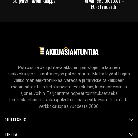
30 päivän avoin kauppa!
Turvalliset tuotteet –
EU-standardi
Pohjoismaiden johtava akkujen, paristojen ja laturien
verkkokauppa – mutta myös paljon muuta. Meiltä löydät laajan
valikoiman elektroniikkaa, varaosia ja tarvikkeita kaikkeen
mobiililaitteista ja tietokoneista työkaluihin, kodinkoneisiin ja
ajoneuvoihin. Tarjoamme nopeat toimitukset sekä
henkilökohtaista asiakaspalvelua aina tarvittaessa. Turvallista
verkkokauppaa vuodesta 2006.
OHJEKESKUS
TIETOA