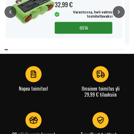
32,99 €
Varastossa, heti valmis
toimitettavaksi
OSTA
Item
1
of
4
Nopea toimitus!
Ilmainen toimitus yli
29,99 € tilauksiin