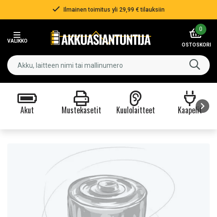
Ilmainen toimitus yli 29,99 € tilauksiin
Item
0
2
VALIKKO
of
OSTOSKORI
3
Akut
Mustekasetit
Kuulolaitteet
Kaapelit
Item
1
of
9