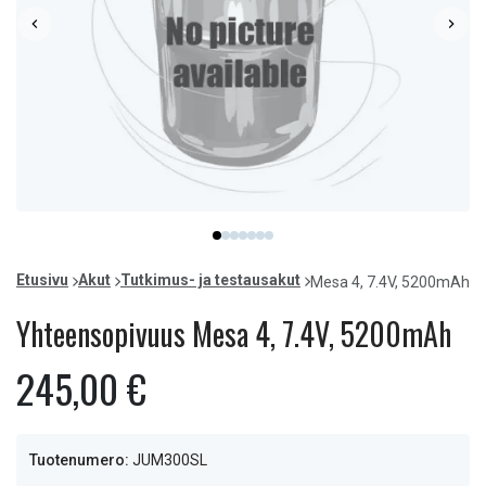
Item
item
item
item
item
item
item
item
1
0
1
2
3
4
5
6
of
Etusivu
Akut
Tutkimus- ja testausakut
Mesa 4, 7.4V, 5200mAh
7
Yhteensopivuus Mesa 4, 7.4V, 5200mAh
245,00 €
Tuotenumero:
JUM300SL