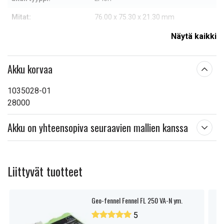
Mitat:
76.00 x 75.30 x 21.30 mm
Kapasiteetti:
5200 mAh
Näytä kaikki
Lue ominaisuuksien merkityksestä
Akku korvaa
1035028-01
28000
Akku on yhteensopiva seuraavien mallien kanssa
Liittyvät tuotteet
Geo-fennel Fennel FL 250 VA-N ym.
5