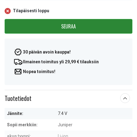
Tilapäisesti loppu
SEURAA
30 päivän avoin kauppa!
Ilmainen toimitus yli 29,99 € tilauksiin
Nopea toimitus!
Tuotetiedot
Jännite:
7.4 V
Sopii merkkiin:
Juniper
akun tyyppi:
Li-ion