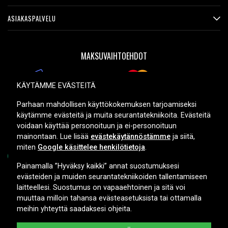
ASIAKASPALVELU
MAKSUVAIHTOEHDOT
KÄYTÄMME EVÄSTEITÄ
TOIMITUSVAIHTOEHDOT
Parhaan mahdollisen käyttökokemuksen tarjoamiseksi
käytämme evästeitä ja muita seurantatekniikoita. Evästeitä
voidaan käyttää personoituun ja ei-personoituun
mainontaan. Lue lisää
evästekäytännöstämme
ja siitä,
miten
Google käsittelee henkilötietoja
.
Painamalla ”Hyväksy kaikki” annat suostumuksesi
evästeiden ja muiden seurantatekniikoiden tallentamiseen
Copyright © 2026, Spares Nordic AB
laitteellesi. Suostumus on vapaaehtoinen ja sitä voi
muuttaa milloin tahansa evästeasetuksista tai ottamalla
meihin yhteyttä saadaksesi ohjeita.