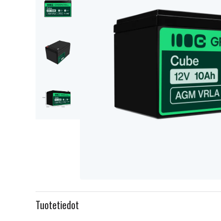
Item
1
Tuotetiedot
of
4