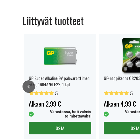
Mitat:
156 x 103 x 106 mm
Liittyvät tuotteet
Lue ominaisuuksien merkityk
per
GP Super Alkaline 9V palovaroittimen
GP-nappikenno CR2032
akku, 1604A/6LF22, 1 kpl
5
5
Alkaen 2,99 €
Alkaen 4,99 €
eti valmis
Varastossa, heti valmis
Varastos
tettavaksi
toimitettavaksi
OSTA
OSTA