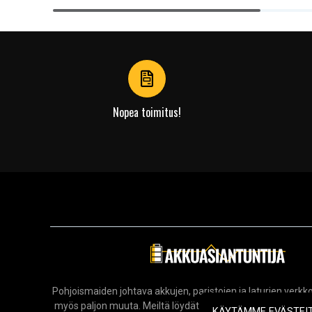
Item
1
of
4
Nopea toimitus!
Pohjoismaiden johtava akkujen, paristojen ja laturien ver
myös paljon muuta. Meiltä löydät laajan valikoiman elektro
KÄYTÄMME EVÄSTEI