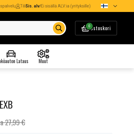
spalvelu
Tili
Sis. alv
Ei sisällä ALV:ia (yrityksille)
/
0
Ostoskori
köauton Lataus
Muut
 EXB
ta 27,99 €