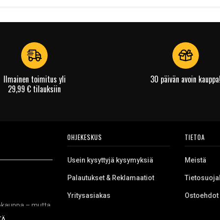
Ilmainen toimitus yli
30 päivän avoin kauppa
29,99 € tilauksiin
OHJEKESKUS
TIETOA
Usein kysyttyjä kysymyksiä
Meistä
Palautukset & Reklamaatiot
Tietosuoja
Yritysasiakas
Ostoehdot
kkokauppa – mutta
Evästeet
niikkaa, varaosia
TÄ