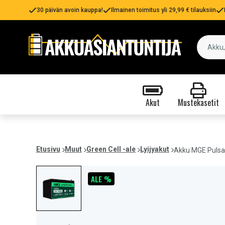
30 päivän avoin kauppa!
Ilmainen toimitus yli 29,99 € tilauksiin
Akut
Mustekasetit
Etusivu
Muut
Green Cell -ale
Lyijyakut
Akku MGE Pulsa
ALE %