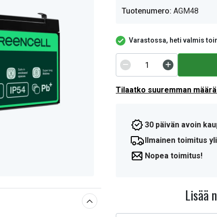
Tuotenumero:
AGM48
Varastossa, heti valmis toi
Tilaatko suuremman määrän
30 päivän avoin kau
Ilmainen toimitus yli
Nopea toimitus!
Lisää 