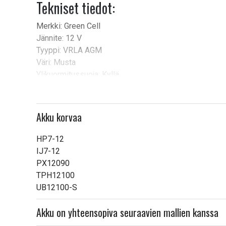
Tekniset tiedot:
Merkki: Green Cell
Jännite: 12 V
Tyyppi: VRLA AGM
Väri: Musta
Ylikuormitussuoja: Kyllä
Ylikuormitussuoja: Kyllä
Tuotekoodi: AGM48
Ylijännitesuoja: Kyllä
Akku korvaa
Koko: 151 x 98 x 95 mm
Paino: 2,6 kg
HP7-12
Kapasiteetti: 10 Ah
IJ7-12
Terminaali: Faston 187 (F1)
PX12090
Elinvoimaa: jopa 5 vuotta
TPH12100
Suurin purkausvirta: yli 3C
UB12100-S
Tuotetyyppi:
Akku, Paristo
Akku on yhteensopiva seuraavien mallien kanssa
Merkki:
Green Cell