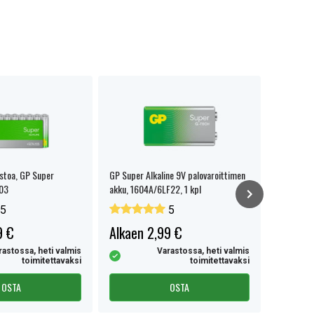
stoa, GP Super
GP Super Alkaline 9V palovaroittimen
GP-nappik
R03
akku, 1604A/6LF22, 1 kpl
5
5
9 €
Alkaen 2,99 €
Alkaen
rastossa, heti valmis
Varastossa, heti valmis
toimitettavaksi
toimitettavaksi
OSTA
OSTA