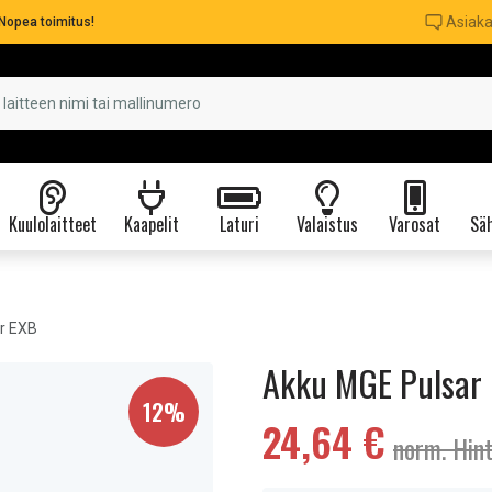
Asiaka
Nopea toimitus!
Kuulolaitteet
Kaapelit
Laturi
Valaistus
Varosat
Säh
r EXB
Akku MGE Pulsar
12%
24,64 €
norm. Hin