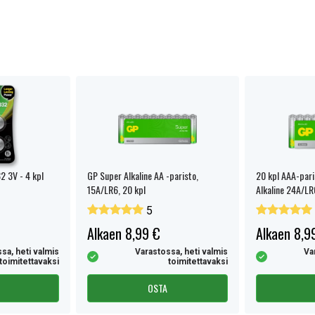
sestä
 3V - 4 kpl
GP Super Alkaline AA -paristo,
20 kpl AAA-pari
15A/LR6, 20 kpl
Alkaline 24A/L
5
Alkaen 8,99 €
Alkaen 8,9
sa, heti valmis
Varastossa, heti valmis
Va
toimitettavaksi
toimitettavaksi
OSTA