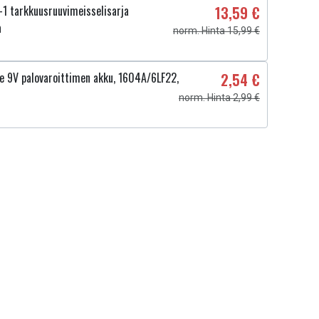
1 tarkkuusruuvimeisselisarja
13,59 €
a
norm. Hinta 15,99 €
ne 9V palovaroittimen akku, 1604A/6LF22,
2,54 €
norm. Hinta 2,99 €