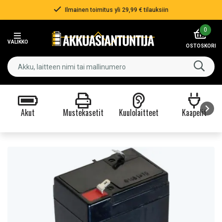
Ilmainen toimitus yli 29,99 € tilauksiin
Item
0
2
VALIKKO
of
OSTOSKORI
3
Akut
Mustekasetit
Kuulolaitteet
Kaapelit
Item
1
of
9