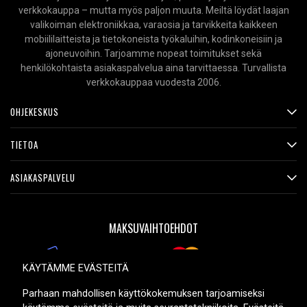
verkkokauppa – mutta myös paljon muuta. Meiltä löydät laajan
Baxter Healthcare Ericssonin tilastomittari SM02
valikoiman elektroniikkaa, varaosia ja tarvikkeita kaikkeen
Baxter Healthcare 522 sydämen ulostulotietokone
mobiililaitteista ja tietokoneista työkaluihin, kodinkoneisiin ja
Baxter Healthcare 521 Microate INF-pumppu
ajoneuvoihin. Tarjoamme nopeat toimitukset sekä
Baxter Healthcare 2001 Microate INF -pumppu
henkilökohtaista asiakaspalvelua aina tarvittaessa. Turvallista
Baxter Healthcare Ericssonin tilastomittari
verkkokauppaa vuodesta 2006.
Baxter Healthcare Cardiac Output Computer 522
OHJEKESKUS
Baxter Healthcare SM0200 Bentley Oxygen
Baxter Healthcare Bentley Oxygen
TIETOA
BB BP4-6
BB BP4.5-6
ASIAKASPALVELU
BB BP5-6
BCI International 7000 oksimetri
BCI International 70000A1
MAKSUVAIHTOEHDOT
Belkin BU304000
Bird Products Kannettava tuuletin 15365
Cas Medical 9000 verenpainemittari
KÄYTÄMME EVÄSTEITÄ
Cas Medical 9000
Casil CA645
TOIMITUSVAIHTOEHDOT
Parhaan mahdollisen käyttökokemuksen tarjoamiseksi