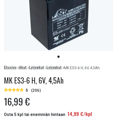
Item
item
1
0
of
Etusivu
Akut
Lyijyakut
Lyijyakut
MK ES3-6 H, 6V, 4,5Ah
1
MK ES3-6 H, 6V, 4,5Ah
5
(206)
16,99 €
14,99 €/kpl
Osta 5 kpl tai enemmän hintaan