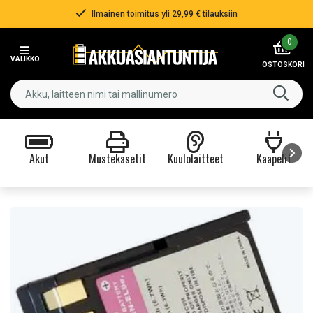
Ilmainen toimitus yli 29,99 € tilauksiin
Item
0
2
VALIKKO
of
OSTOSKORI
3
Akut
Mustekasetit
Kuulolaitteet
Kaapelit
Item
1
of
9