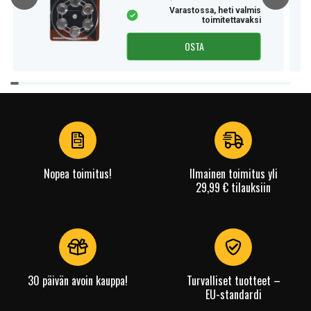
Varastossa, heti valmis
toimitettavaksi
OSTA
Item
1
of
4
Nopea toimitus!
Ilmainen toimitus yli
29,99 € tilauksiin
30 päivän avoin kauppa!
Turvalliset tuotteet –
EU-standardi