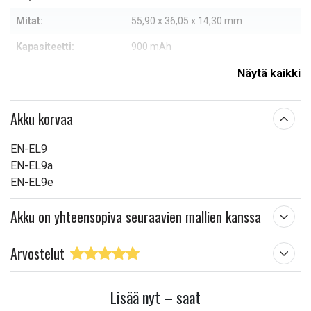
Mitat:
55,90 x 36,05 x 14,30 mm
Kapasiteetti:
900 mAh
Näytä kaikki
Lue ominaisuuksien merkityksestä
Akku korvaa
EN-EL9
EN-EL9a
EN-EL9e
Akku on yhteensopiva seuraavien mallien kanssa
Arvostelut
Lisää nyt – saat