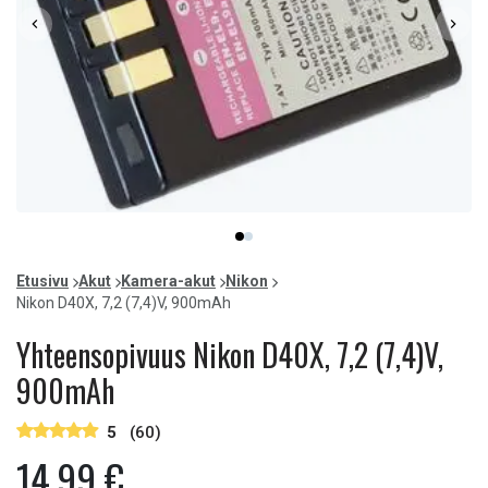
Item
item
item
1
0
1
of
Etusivu
Akut
Kamera-akut
Nikon
2
Nikon D40X, 7,2 (7,4)V, 900mAh
Yhteensopivuus Nikon D40X, 7,2 (7,4)V,
900mAh
5
(60)
14,99 €