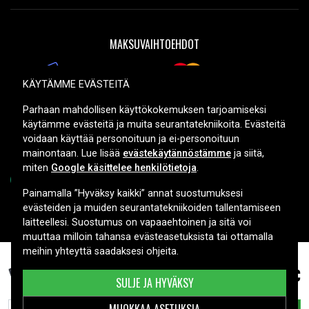
MAKSUVAIHTOEHDOT
KÄYTÄMME EVÄSTEITÄ
TOIMITUSVAIHTOEHDOT
Parhaan mahdollisen käyttökokemuksen tarjoamiseksi
käytämme evästeitä ja muita seurantatekniikoita. Evästeitä
voidaan käyttää personoituun ja ei-personoituun
mainontaan. Lue lisää
evästekäytännöstämme
ja siitä,
miten
Google käsittelee henkilötietoja
.
Painamalla ”Hyväksy kaikki” annat suostumuksesi
evästeiden ja muiden seurantatekniikoiden tallentamiseen
Copyright © 2026, Spares Nordic AB
laitteellesi. Suostumus on vapaaehtoinen ja sitä voi
muuttaa milloin tahansa evästeasetuksista tai ottamalla
meihin yhteyttä saadaksesi ohjeita.
14,99 €
Nikon D40X, 7,2 (7,4)V, 900mAh
SULJE JA HYVÄKSY