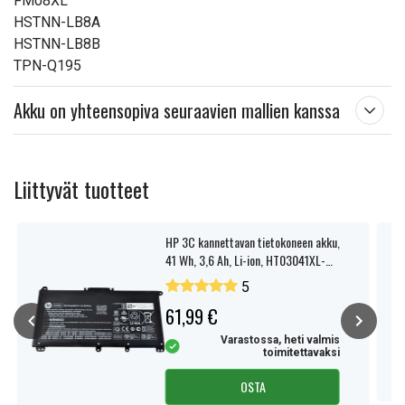
FM08XL
HSTNN-LB8A
HSTNN-LB8B
TPN-Q195
Akku on yhteensopiva seuraavien mallien kanssa
Liittyvät tuotteet
HP 3C kannettavan tietokoneen akku,
41 Wh, 3,6 Ah, Li-ion, HT03041XL-
PR+PL, HT03XL
5
61,99 €
Varastossa, heti valmis
toimitettavaksi
OSTA