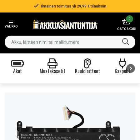
Ilmainen toimitus yli 29,99 € tilauksiin
Item
0
2
VALIKKO
of
OSTOSKORI
3
Akut
Mustekasetit
Kuulolaitteet
Kaapelit
Item
1
of
9