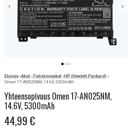
Item
item
item
item
item
1
0
1
2
3
of
Etusivu
Akut
Tietokoneakut
HP (Hewlett Packard)
4
Omen 17-AN025NM, 14.6V, 5300mAh
Yhteensopivuus Omen 17-AN025NM,
14.6V, 5300mAh
44,99 €