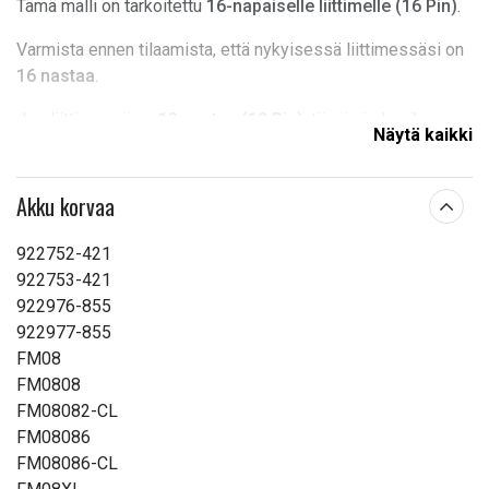
Tämä malli on tarkoitettu
16-napaiselle liittimelle (16 Pin)
.
Varmista ennen tilaamista, että nykyisessä liittimessäsi on
16 nastaa
.
Jos liittimessä on
12 nastaa (12 Pin)
, tämä ei ole oikea
Näytä kaikki
malli. Valitse silloin
HPM171NB
.
Jännite:
14.6 V
Akku korvaa
Sopii merkkiin:
HP
922752-421
akun tyyppi:
Li-ion
922753-421
922976-855
Mitat:
161.26 x 103.84 x 19.52 mm
922977-855
FM08
Kapasiteetti:
5300 mAh
FM0808
FM08082-CL
Lue ominaisuuksien merkityksestä
FM08086
FM08086-CL