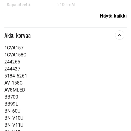
Kapasiteetti:
2100 mAh
Näytä kaikki
Lue ominaisuuksien merkityksestä
Akku korvaa
1CVA157
1CVA158C
244265
244427
5184-5261
AV-158C
AV8MLED
BB700
BB99L
BN-60U
BN-V10U
BN-V11U