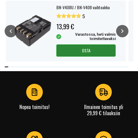
BN-V408U / BN-V408 vaihtoakku
5
13,99 €
Varastossa, heti valmis
toimitettavaksi
OSTA
Item
1
of
4
Nopea toimitus!
Ilmainen toimitus yli
29,99 € tilauksiin