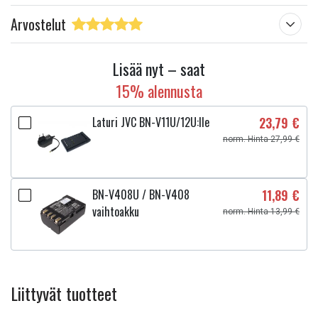
Arvostelut
Lisää nyt – saat
15% alennusta
Laturi JVC BN-V11U/12U:lle
23,79 €
norm. Hinta 27,99 €
BN-V408U / BN-V408
11,89 €
vaihtoakku
norm. Hinta 13,99 €
Liittyvät tuotteet