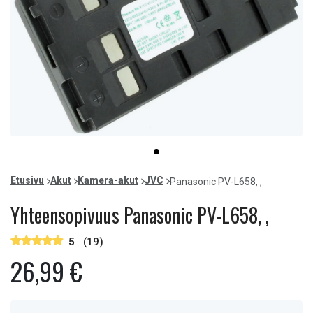
Item
item
1
0
of
Etusivu
Akut
Kamera-akut
JVC
Panasonic PV-L658, ,
1
Yhteensopivuus Panasonic PV-L658, ,
5
(19)
26,99 €