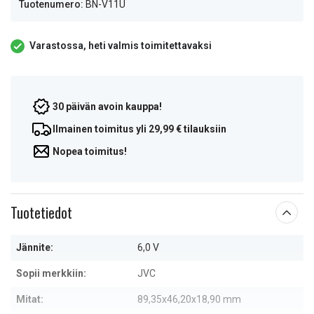
Tuotenumero:
BN-V11U
Varastossa, heti valmis toimitettavaksi
30 päivän avoin kauppa!
Ilmainen toimitus yli 29,99 € tilauksiin
Nopea toimitus!
Tuotetiedot
Jännite:
6,0 V
Sopii merkkiin:
JVC
Mitat:
89,35x46,20x18,90 mm