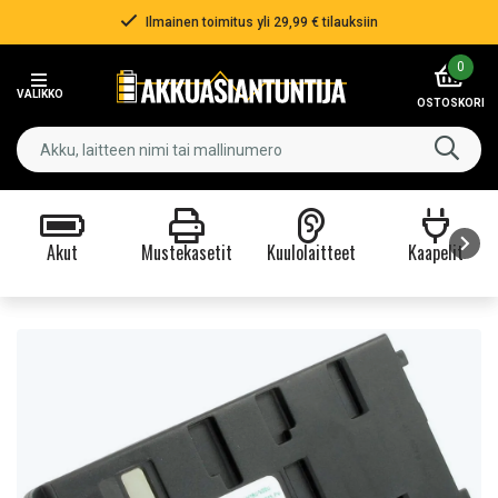
Ilmainen toimitus yli 29,99 € tilauksiin
Item
0
2
VALIKKO
of
OSTOSKORI
3
Akut
Mustekasetit
Kuulolaitteet
Kaapelit
Item
1
of
9