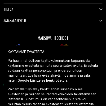
TIETOA
ASIAKASPALVELU
MAKSUVAIHTOEHDOT
KÄYTÄMME EVÄSTEITÄ
TOIMITUSVAIHTOEHDOT
Parhaan mahdollisen käyttökokemuksen tarjoamiseksi
käytämme evästeitä ja muita seurantatekniikoita. Evästeitä
voidaan käyttää personoituun ja ei-personoituun
mainontaan. Lue lisää
evästekäytännöstämme
ja siitä,
miten
Google käsittelee henkilötietoja
.
Painamalla ”Hyväksy kaikki” annat suostumuksesi
evästeiden ja muiden seurantatekniikoiden tallentamiseen
Copyright © 2026, Spares Nordic AB
laitteellesi. Suostumus on vapaaehtoinen ja sitä voi
muuttaa milloin tahansa evästeasetuksista tai ottamalla