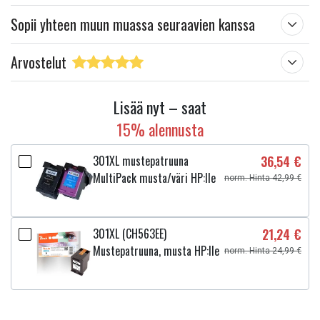
Sopii yhteen muun muassa seuraavien kanssa
Arvostelut
Lisää nyt – saat
15% alennusta
301XL mustepatruuna
36,54 €
MultiPack musta/väri HP:lle
norm. Hinta 42,99 €
301XL (CH563EE)
21,24 €
Mustepatruuna, musta HP:lle
norm. Hinta 24,99 €