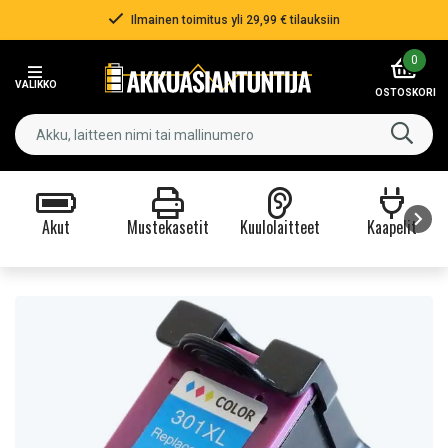
Ilmainen toimitus yli 29,99 € tilauksiin
Item
0
2
VALIKKO
of
OSTOSKORI
3
Akut
Mustekasetit
Kuulolaitteet
Kaapelit
Item
1
of
9