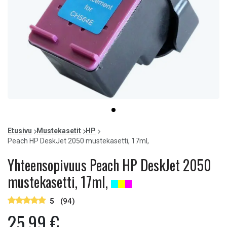
Item
item
1
0
of
Etusivu
Mustekasetit
HP
1
Peach HP DeskJet 2050 mustekasetti, 17ml,
Yhteensopivuus Peach HP DeskJet 2050
mustekasetti, 17ml,
5
(94)
25,99 €