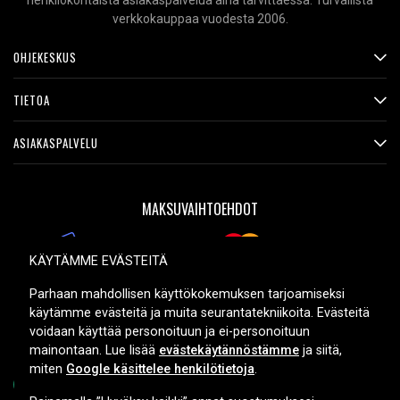
henkilökohtaista asiakaspalvelua aina tarvittaessa. Turvallista
verkkokauppaa vuodesta 2006.
OHJEKESKUS
TIETOA
ASIAKASPALVELU
MAKSUVAIHTOEHDOT
KÄYTÄMME EVÄSTEITÄ
TOIMITUSVAIHTOEHDOT
Parhaan mahdollisen käyttökokemuksen tarjoamiseksi
käytämme evästeitä ja muita seurantatekniikoita. Evästeitä
voidaan käyttää personoituun ja ei-personoituun
mainontaan. Lue lisää
evästekäytännöstämme
ja siitä,
miten
Google käsittelee henkilötietoja
.