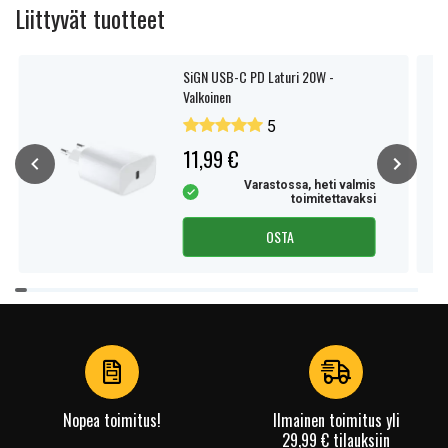
Liittyvät tuotteet
SiGN USB-C PD Laturi 20W -
Valkoinen
5
11,99 €
Varastossa, heti valmis
toimitettavaksi
OSTA
Item
1
of
4
Nopea toimitus!
Ilmainen toimitus yli
29,99 € tilauksiin