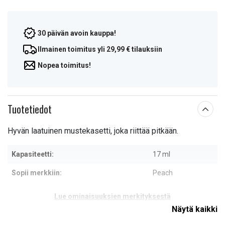
30 päivän avoin kauppa!
Ilmainen toimitus yli 29,99 € tilauksiin
Nopea toimitus!
Tuotetiedot
Hyvän laatuinen mustekasetti, joka riittää pitkään.
Kapasiteetti:
17 ml
Sopii merkkiin:
Peach
Lue ominaisuuksien merkityksestä
Näytä kaikki