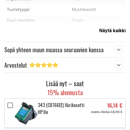
Tuotetyyppi:
Mustekasetit
Sopii merkkiin:
Peach
Näytä kaikki
Väri:
Musta
Lue ominaisuuksien merkityksestä
Sopii yhteen muun muassa seuraavien kanssa
Arvostelut
Lisää nyt – saat
15% alennusta
343 (C8766EE) Värikasetti
16,14 €
HP:lle
norm. Hinta 18,99 €