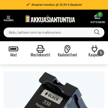
Ilmainen toimitus yli 29,99 € tilauksiin
Item
0
2
VALIKKO
of
OSTOSKORI
3
Akut
Mustekasetit
Kuulolaitteet
Kaapelit
Item
1
of
9