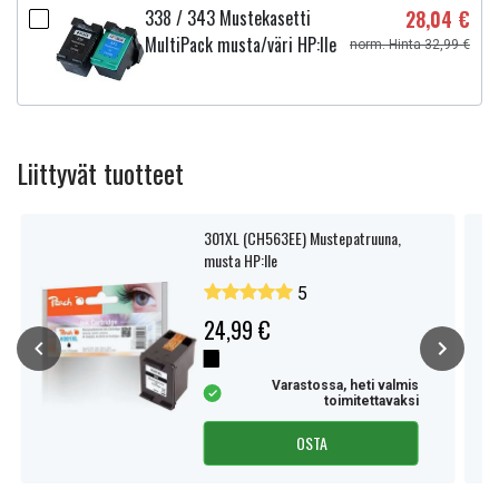
338 / 343 Mustekasetti
28,04 €
MultiPack musta/väri HP:lle
norm. Hinta 32,99 €
Liittyvät tuotteet
301XL (CH563EE) Mustepatruuna,
musta HP:lle
5
24,99 €
Varastossa, heti valmis
toimitettavaksi
OSTA
Item