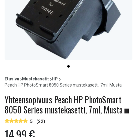
Item
item
1
0
of
Etusivu
Mustekasetit
HP
1
Peach HP PhotoSmart 8050 Series mustekasetti, 7ml, Musta
Yhteensopivuus Peach HP PhotoSmart
8050 Series mustekasetti, 7ml, Musta
5
(22)
14,99 €