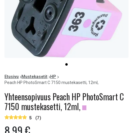
Item
item
1
0
of
Etusivu
Mustekasetit
HP
1
Peach HP PhotoSmart C 7150 mustekasetti, 12ml,
Yhteensopivuus Peach HP PhotoSmart C
7150 mustekasetti, 12ml,
5
(7)
8,99 €