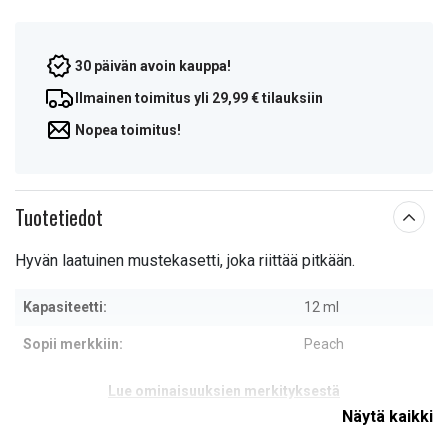
30 päivän avoin kauppa!
Ilmainen toimitus yli 29,99 € tilauksiin
Nopea toimitus!
Tuotetiedot
Hyvän laatuinen mustekasetti, joka riittää pitkään.
Kapasiteetti:
12 ml
Sopii merkkiin:
Peach
Lue ominaisuuksien merkityksestä
Näytä kaikki