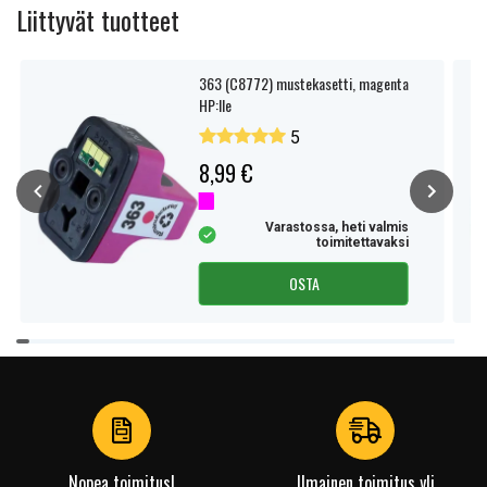
Liittyvät tuotteet
363 (C8772) mustekasetti, magenta
HP:lle
5
8,99 €
Varastossa, heti valmis
toimitettavaksi
OSTA
Item
1
of
4
Nopea toimitus!
Ilmainen toimitus yli