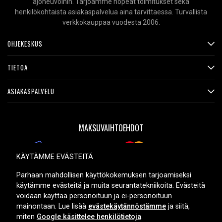
ajoneuvoihin. Tarjoamme nopeat toimitukset sekä
henkilökohtaista asiakaspalvelua aina tarvittaessa. Turvallista
verkkokauppaa vuodesta 2006.
OHJEKESKUS
TIETOA
ASIAKASPALVELU
MAKSUVAIHTOEHDOT
KÄYTÄMME EVÄSTEITÄ
TOIMITUSVAIHTOEHDOT
Parhaan mahdollisen käyttökokemuksen tarjoamiseksi
käytämme evästeitä ja muita seurantatekniikoita. Evästeitä
voidaan käyttää personoituun ja ei-personoituun
mainontaan. Lue lisää
evästekäytännöstämme
ja siitä,
miten
Google käsittelee henkilötietoja
.