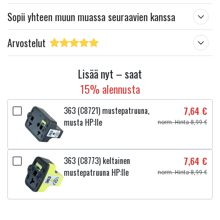
Sopii yhteen muun muassa seuraavien kanssa
Arvostelut
Lisää nyt – saat
15% alennusta
363 (C8721) mustepatruuna,
7,64 €
musta HP:lle
norm. Hinta 8,99 €
363 (C8773) keltainen
7,64 €
mustepatruuna HP:lle
norm. Hinta 8,99 €