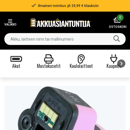
Ilmainen toimitus yli 29,99 € tilauksiin
Item
0
2
VALIKKO
of
OSTOSKORI
3
Akut
Mustekasetit
Kuulolaitteet
Kaapelit
Item
1
of
9