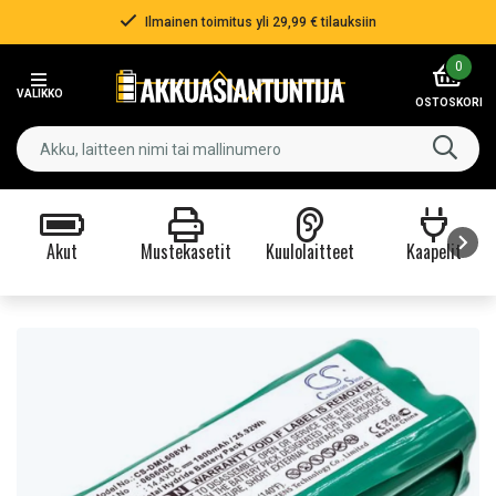
Ilmainen toimitus yli 29,99 € tilauksiin
Item
0
2
VALIKKO
of
OSTOSKORI
3
Akut
Mustekasetit
Kuulolaitteet
Kaapelit
Item
1
of
9