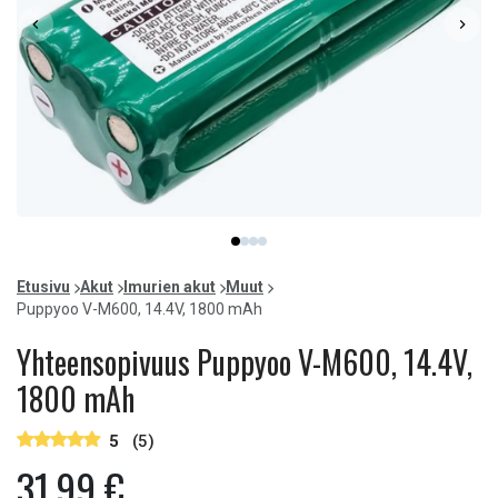
Item
item
item
item
item
1
0
1
2
3
of
Etusivu
Akut
Imurien akut
Muut
4
Puppyoo V-M600, 14.4V, 1800 mAh
Yhteensopivuus Puppyoo V-M600, 14.4V,
1800 mAh
5
(5)
31,99 €