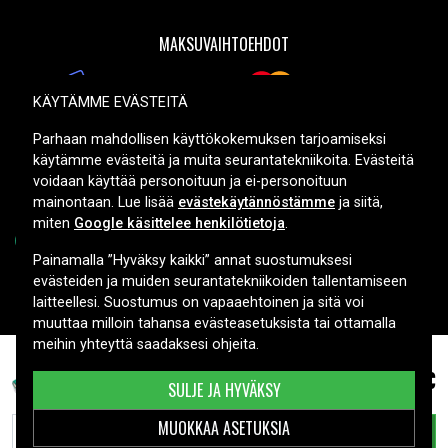
MAKSUVAIHTOEHDOT
KÄYTÄMME EVÄSTEITÄ
TOIMITUSVAIHTOEHDOT
Parhaan mahdollisen käyttökokemuksen tarjoamiseksi
käytämme evästeitä ja muita seurantatekniikoita. Evästeitä
voidaan käyttää personoituun ja ei-personoituun
mainontaan. Lue lisää
evästekäytännöstämme
ja siitä,
miten
Google käsittelee henkilötietoja
.
Painamalla ”Hyväksy kaikki” annat suostumuksesi
evästeiden ja muiden seurantatekniikoiden tallentamiseen
Copyright © 2026, Spares Nordic AB
laitteellesi. Suostumus on vapaaehtoinen ja sitä voi
muuttaa milloin tahansa evästeasetuksista tai ottamalla
meihin yhteyttä saadaksesi ohjeita.
31,99 €
Puppyoo V-M600, 14.4V, 1800 mAh
SULJE JA HYVÄKSY
MUOKKAA ASETUKSIA
LISÄÄ OSTOSKORIIN