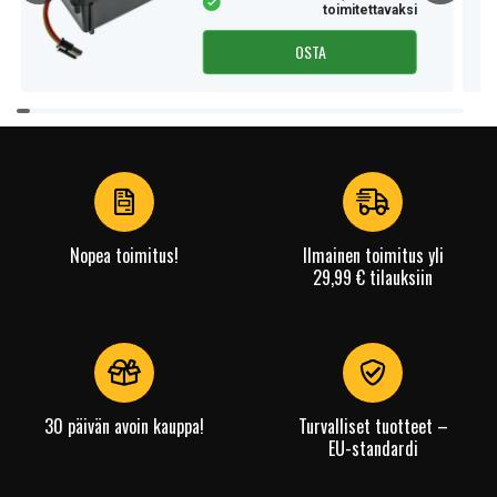
toimitettavaksi
OSTA
Item
1
of
3
Nopea toimitus!
Ilmainen toimitus yli
29,99 € tilauksiin
30 päivän avoin kauppa!
Turvalliset tuotteet –
EU-standardi