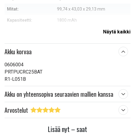
Mitat:
99,74 x 43,03 x 29,13 mm
Kapasiteetti:
1800 mAh
Näytä kaikki
Lue ominaisuuksien merkityksestä
Akku korvaa
0606004
PRTPUCRC25BAT
R1-L051B
Akku on yhteensopiva seuraavien mallien kanssa
Arvostelut
Lisää nyt – saat