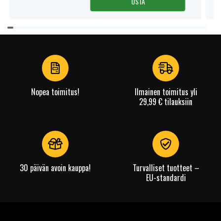
OSTA
Jännite:
18 V
Item
Sopii merkkiin:
Ryobi
1
of
akun tyyppi:
Li-ion
4
Ylilataussuoja:
Ja
Mitat:
135.7 x 76 x 107.3 mm
Nopea toimitus!
Ilmainen toimitus yli
29,99 € tilauksiin
Kapasiteetti:
5000 mAh
Lue ominaisuuksien merkityksestä
30 päivän avoin kauppa!
Turvalliset tuotteet –
EU-standardi