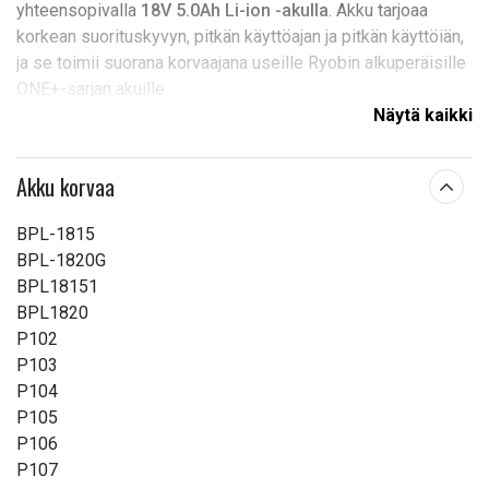
yhteensopivalla
18V 5.0Ah Li-ion -akulla
. Akku tarjoaa
korkean suorituskyvyn, pitkän käyttöajan ja pitkän käyttöiän,
ja se toimii suorana korvaajana useille Ryobin alkuperäisille
ONE+-sarjan akuille.
Näytä kaikki
Sopii useisiin Ryobi-työkaluihin, kuten porakoneisiin,
iskuruuvinvääntimiin, kulmahiomakoneisiin, pyörösahoihin,
Akku korvaa
pistosahoihin, puukkosahoihin, ruohotrimmereihin,
pensasleikkureihin, lehtipuhaltimiin ja moniin muihin 18V-
BPL-1815
työkaluihin.
BPL-1820G
BPL18151
Ominaisuudet
BPL1820
P102
Yhteensopiva vaihtoakku
P103
Litiumioni (Li-ion)
P104
18V
P105
5.0Ah
P106
Suuri kapasiteetti ja pitkä käyttöaika
P107
Suora korvaaja Ryobi ONE+ -akuille