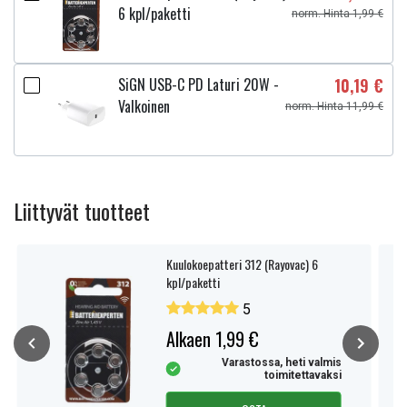
6 kpl/paketti
Sopii muun muassa
norm. Hinta 1,99 €
Sopii suureen määrään Ryobi ONE+ 18V -työkaluja, mukaan
lukien seuraavat sarjat:
SiGN USB-C PD Laturi 20W -
10,19 €
Valkoinen
norm. Hinta 11,99 €
BID
BHP
CCS
CHD
CJS
Liittyvät tuotteet
CRS
OCS
OHT
Kuulokoepatteri 312 (Rayovac) 6
kpl/paketti
OLT
P-sarja
5
R18-sarja
Alkaen 1,99 €
Monet muut Ryobi ONE+ -mallit (katso
Varastossa, heti valmis
yhteensopivuusluettelo).
toimitettavaksi
Tuotetyyppi:
Akku, Paristo