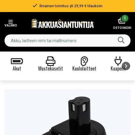
Ilmainen toimitus yli 29,99 € tilauksiin
Item
0
2
VALIKKO
of
OSTOSKORI
3
Akut
Mustekasetit
Kuulolaitteet
Kaapelit
Item
1
of
9