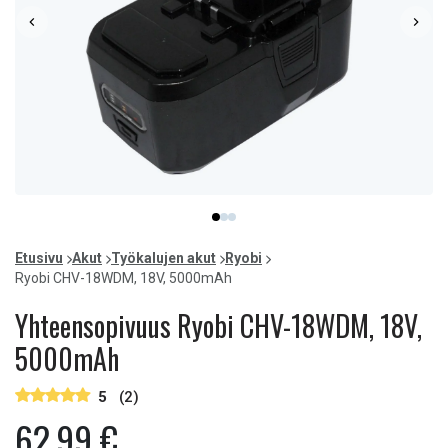
Item
item
item
item
1
0
1
2
of
Etusivu
Akut
Työkalujen akut
Ryobi
3
Ryobi CHV-18WDM, 18V, 5000mAh
Yhteensopivuus Ryobi CHV-18WDM, 18V,
5000mAh
5
(2)
62,99 €