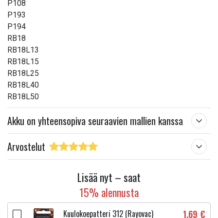
P108
P193
Korvaa muun muassa
P194
RB18
P102
RB18L13
P103
RB18L15
P104
RB18L25
P105
RB18L40
P106
RB18L50
P107
P108
Akku on yhteensopiva seuraavien mallien kanssa
P193
P194
Arvostelut
RB18L50
RB18L40
RB18L25
Lisää nyt – saat
BPL1815
15% alennusta
BPL1820
Useita muita malleja
Kuulokoepatteri 312 (Rayovac)
1,69 €