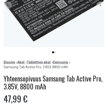
Item
item
item
1
0
1
of
Etusivu
Akut
Tablettien akut
Samsung
2
Samsung Tab Active Pro, 3.85V, 8800 mAh
Yhteensopivuus Samsung Tab Active Pro,
3.85V, 8800 mAh
47,99 €