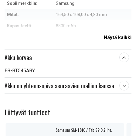
Sopii merkkiin:
Samsung
Mitat:
164,50 x 108,00 x 4,80 mm
Kapasiteetti:
8800 mAh
Näytä kaikki
Lue ominaisuuksien merkityksestä
Akku korvaa
EB-BT545ABY
Akku on yhteensopiva seuraavien mallien kanssa
Liittyvät tuotteet
Samsung SM-T810 / Tab S2 9.7 jne.