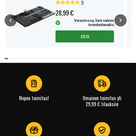
5
28,99 €
Varastossa, heti valmis
toimitettavaksi
OSTA
Item
1
of
4
Nopea toimitus!
Ilmainen toimitus yli
29,99 € tilauksiin