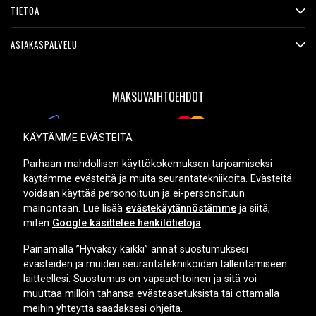
TIETOA
ASIAKASPALVELU
MAKSUVAIHTOEHDOT
KÄYTÄMME EVÄSTEITÄ
TOIMITUSVAIHTOEHDOT
Parhaan mahdollisen käyttökokemuksen tarjoamiseksi
käytämme evästeitä ja muita seurantatekniikoita. Evästeitä
voidaan käyttää personoituun ja ei-personoituun
mainontaan. Lue lisää
evästekäytännöstämme
ja siitä,
miten
Google käsittelee henkilötietoja
.
Painamalla ”Hyväksy kaikki” annat suostumuksesi
evästeiden ja muiden seurantatekniikoiden tallentamiseen
Copyright © 2026, Spares Nordic AB
laitteellesi. Suostumus on vapaaehtoinen ja sitä voi
muuttaa milloin tahansa evästeasetuksista tai ottamalla
meihin yhteyttä saadaksesi ohjeita.