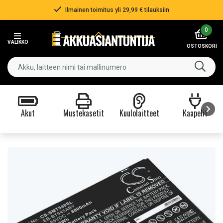
Ilmainen toimitus yli 29,99 € tilauksiin
Item
0
2
VALIKKO
of
OSTOSKORI
3
Akut
Mustekasetit
Kuulolaitteet
Kaapelit
Item
1
of
9