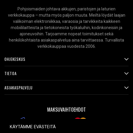
Pohjoismaiden johtava akkujen, paristojen ja laturien
Merkki:
SiGN
verkkokauppa – mutta myös paljon muuta. Meiltä löydät laajan
valikoiman elektroniikkaa, varaosia ja tarvikkeita kaikkeen
Ominaisuus:
Pikalataus
mobiililaitteista ja tietokoneista työkaluihin, kodinkoneisiin ja
Väri:
Musta
ajoneuvoihin. Tarjoamme nopeat toimitukset sekä
henkilökohtaista asiakaspalvelua aina tarvittaessa. Turvallista
Vaikutus:
22.5 W
verkkokauppaa vuodesta 2006.
Kapasiteetti:
10000 mAh
OHJEKESKUS
Latausportti:
USB-C
TIETOA
sopii:
tabletti
ASIAKASPALVELU
Lue ominaisuuksien merkityksestä
MAKSUVAIHTOEHDOT
KÄYTÄMME EVÄSTEITÄ