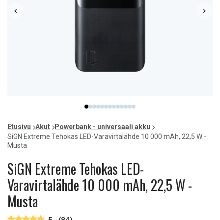
Item
item
item
item
item
item
item
item
item
item
item
item
item
item
1
0
1
2
3
4
5
6
7
8
9
10
11
12
of
Etusivu
Akut
Powerbank - universaali akku
13
SiGN Extreme Tehokas LED-Varavirtalähde 10 000 mAh, 22,5 W -
Musta
SiGN Extreme Tehokas LED-
Varavirtalähde 10 000 mAh, 22,5 W -
Musta