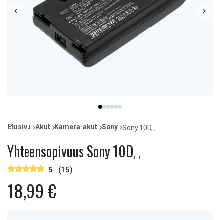
Item
item
item
item
item
item
item
1
0
1
2
3
4
5
of
Etusivu
Akut
Kamera-akut
Sony
Sony 10D, ,
6
Yhteensopivuus Sony 10D, ,
5
(15)
18,99 €