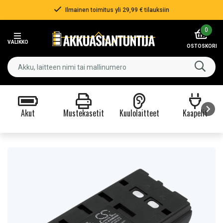
Ilmainen toimitus yli 29,99 € tilauksiin
Item
0
2
VALIKKO
of
OSTOSKORI
3
Akut
Mustekasetit
Kuulolaitteet
Kaapelit
Item
1
of
9