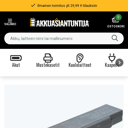
Ilmainen toimitus yli 29,99 € tilauksiin
Item
0
2
VALIKKO
of
OSTOSKORI
3
Akut
Mustekasetit
Kuulolaitteet
Kaapelit
Item
1
of
9