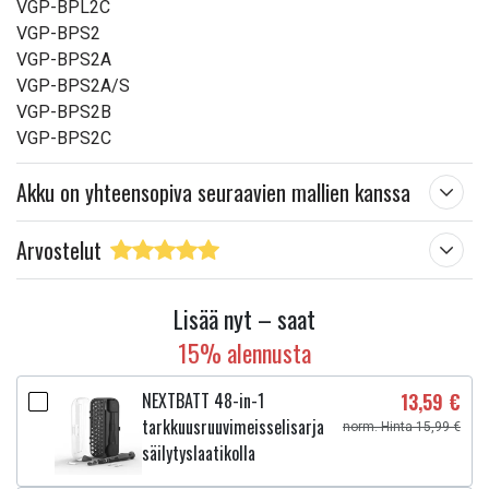
VGP-BPL2C
VGP-BPS2
VGP-BPS2A
VGP-BPS2A/S
VGP-BPS2B
VGP-BPS2C
Akku on yhteensopiva seuraavien mallien kanssa
Arvostelut
Lisää nyt – saat
15% alennusta
NEXTBATT 48-in-1
13,59 €
tarkkuusruuvimeisselisarja
norm. Hinta 15,99 €
säilytyslaatikolla