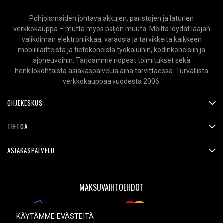
Pohjoismaiden johtava akkujen, paristojen ja laturien
verkkokauppa – mutta myös paljon muuta. Meiltä löydät laajan
valikoiman elektroniikkaa, varaosia ja tarvikkeita kaikkeen
mobiililaitteista ja tietokoneista työkaluihin, kodinkoneisiin ja
ajoneuvoihin. Tarjoamme nopeat toimitukset sekä
henkilökohtaista asiakaspalvelua aina tarvittaessa. Turvallista
verkkokauppaa vuodesta 2006.
OHJEKESKUS
TIETOA
ASIAKASPALVELU
MAKSUVAIHTOEHDOT
KÄYTÄMME EVÄSTEITÄ