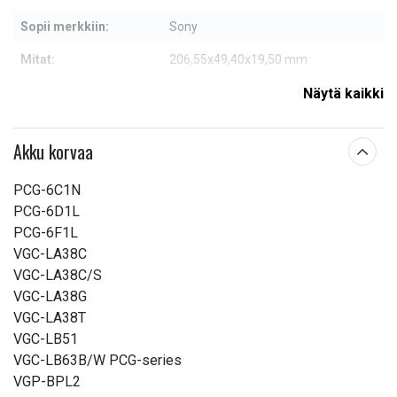
Sopii merkkiin:
Sony
Mitat:
206,55x49,40x19,50 mm
Kapasiteetti:
4400 mAh
Näytä kaikki
Lue ominaisuuksien merkityksestä
Akku korvaa
PCG-6C1N
PCG-6D1L
PCG-6F1L
VGC-LA38C
VGC-LA38C/S
VGC-LA38G
VGC-LA38T
VGC-LB51
VGC-LB63B/W PCG-series
VGP-BPL2