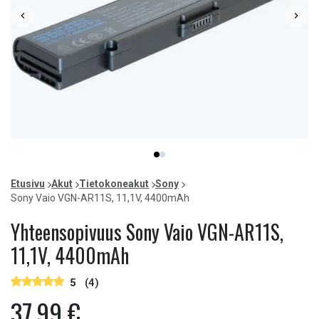
Item
item
item
1
0
1
of
Etusivu
Akut
Tietokoneakut
Sony
2
Sony Vaio VGN-AR11S, 11,1V, 4400mAh
Yhteensopivuus Sony Vaio VGN-AR11S,
11,1V, 4400mAh
5
(4)
37,99 €