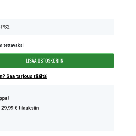
BPS2
mitettavaksi
LISÄÄ OSTOSKORIIN
? Saa tarjous täältä
ppa!
 29,99 € tilauksiin