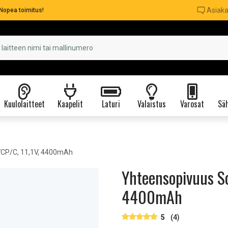
Asiaka
Nopea toimitus!
Kuulolaitteet
Kaapelit
Laturi
Valaistus
Varosat
Säh
CP/C, 11,1V, 4400mAh
Yhteensopivuus So
4400mAh
5
(4)