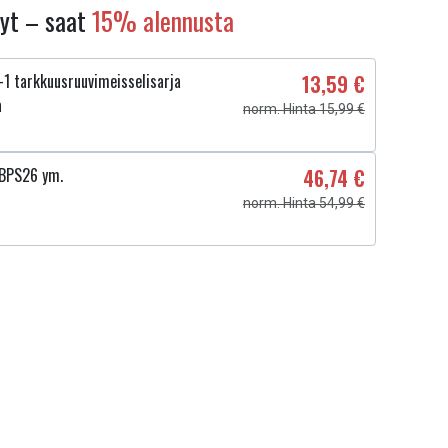
nyt – saat
15% alennusta
1 tarkkuusruuvimeisselisarja
13,59 €
a
norm. Hinta 15,99 €
BPS26 ym.
46,74 €
norm. Hinta 54,99 €