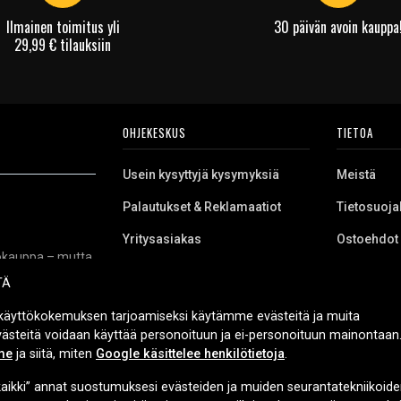
Ilmainen toimitus yli
30 päivän avoin kauppa
29,99 € tilauksiin
OHJEKESKUS
TIETOA
Usein kysyttyjä kysymyksiä
Meistä
Palautukset & Reklamaatiot
Tietosuoja
Yritysasiakas
Ostoehdot
kkokauppa – mutta
Evästeet
niikkaa, varaosia
TÄ
 työkaluihin,
itukset sekä
käyttökokemuksen tarjoamiseksi käytämme evästeitä ja muita
urvallista
Evästeitä voidaan käyttää personoituun ja ei-personoituun mainontaan.
me
ja siitä, miten
Google käsittelee henkilötietoja
.
aikki” annat suostumuksesi evästeiden ja muiden seurantatekniikoide
TOIMITUSVAIHTOEHDOT