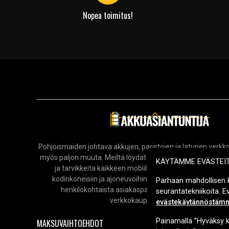
Nopea toimitus!
Pohjoismaiden johtava akkujen, paristojen ja laturien ver
myös paljon muuta. Meiltä löydät laajan valikoiman elektro
KÄYTÄMME EVÄSTEI
ja tarvikkeita kaikkeen mobiililaitteista ja tietokoneista
kodinkoneisiin ja ajoneuvoihin. Tarjoamme nopeat toim
Parhaan mahdollisen 
henkilökohtaista asiakaspalvelua aina tarvittaessa. T
seurantatekniikoita. 
verkkokauppaa vuodesta 2006.
evästekäytännöstäm
Painamalla ”Hyväksy k
MAKSUVAIHTOEHDOT