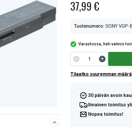
37,99 €
Tuotenumero:
SONY VGP-
Varastossa, heti valmis toi
Tilaatko suuremman määrän
30 päivän avoin kau
Ilmainen toimitus yli
Nopea toimitus!