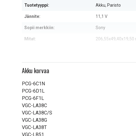
Tuotetyyppi:
Akku, Paristo
Jännite:
11,1 V
Sopii merkkiin:
Sony
Mitat:
206,55x49,40x19,5
Kapasiteetti:
4400 mAh
Lue ominaisuuksien merkityk
Akku korvaa
PCG-6C1N
PCG-6D1L
PCG-6F1L
VGC-LA38C
VGC-LA38C/S
VGC-LA38G
VGC-LA38T
VGC-LB51