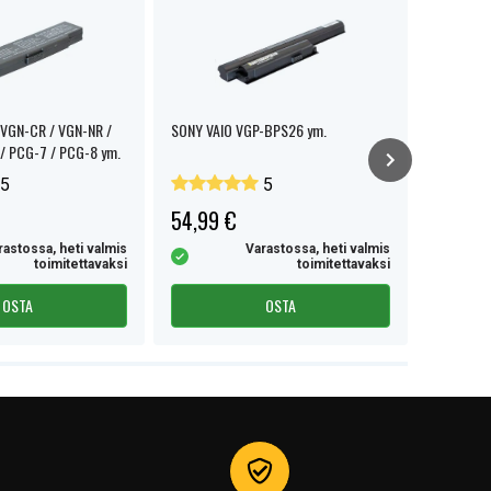
VGN-CR / VGN-NR /
SONY VAIO VGP-BPS26 ym.
Sony VGP
/ PCG-7 / PCG-8 ym.
akku
5
5
54,99 €
47,99 
rastossa, heti valmis
Varastossa, heti valmis
toimitettavaksi
toimitettavaksi
OSTA
OSTA