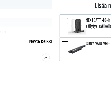
Lisää 
NEXTBATT 48-in-
säilytyslaatikoll
0 mm
Näytä kaikki
SONY VAIO VGP-
sestä