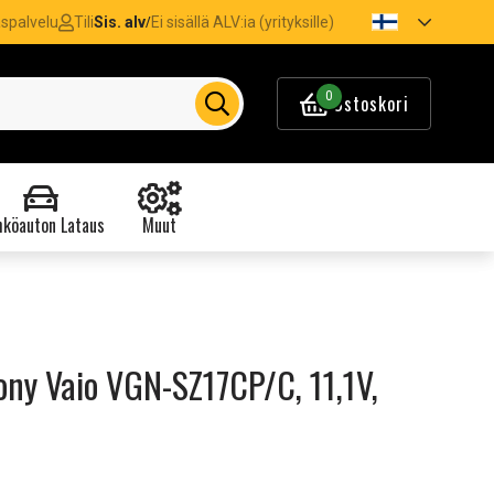
spalvelu
Tili
Sis. alv
Ei sisällä ALV:ia (yrityksille)
/
0
Ostoskori
köauton Lataus
Muut
ny Vaio VGN-SZ17CP/C, 11,1V,