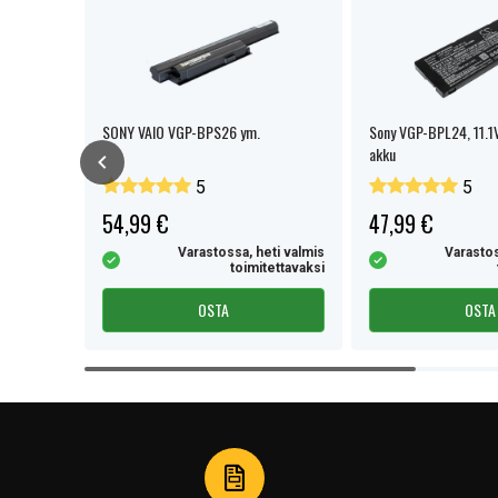
GN-NR /
SONY VAIO VGP-BPS26 ym.
Sony VGP-BPL24, 11.
CG-8 ym.
akku
5
5
54,99 €
47,99 €
eti valmis
Varastossa, heti valmis
Varastos
tettavaksi
toimitettavaksi
OSTA
OSTA
Item
1
of
4