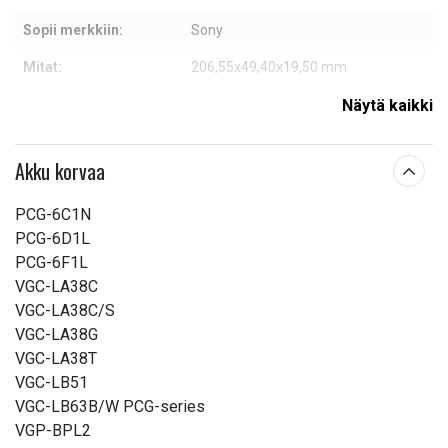
Sopii merkkiin:
Sony
Mitat:
206,55x49,40x19,50 mm
Kapasiteetti:
4400 mAh
Näytä kaikki
Lue ominaisuuksien merkityksestä
Akku korvaa
PCG-6C1N
PCG-6D1L
PCG-6F1L
VGC-LA38C
VGC-LA38C/S
VGC-LA38G
VGC-LA38T
VGC-LB51
VGC-LB63B/W PCG-series
VGP-BPL2