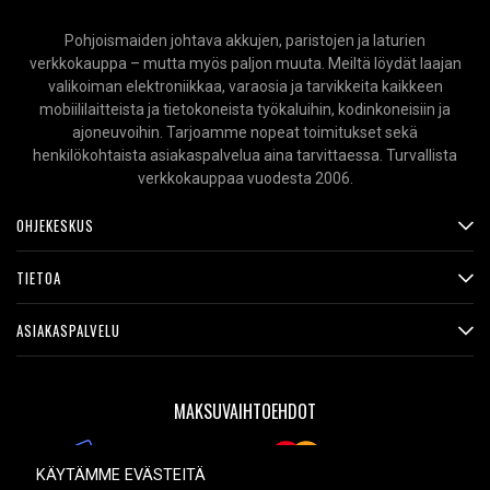
Pohjoismaiden johtava akkujen, paristojen ja laturien
verkkokauppa – mutta myös paljon muuta. Meiltä löydät laajan
valikoiman elektroniikkaa, varaosia ja tarvikkeita kaikkeen
mobiililaitteista ja tietokoneista työkaluihin, kodinkoneisiin ja
ajoneuvoihin. Tarjoamme nopeat toimitukset sekä
henkilökohtaista asiakaspalvelua aina tarvittaessa. Turvallista
verkkokauppaa vuodesta 2006.
OHJEKESKUS
TIETOA
ASIAKASPALVELU
MAKSUVAIHTOEHDOT
KÄYTÄMME EVÄSTEITÄ