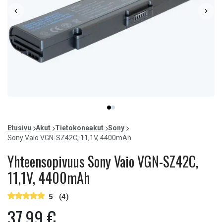
Item
item
item
1
0
1
of
Etusivu
Akut
Tietokoneakut
Sony
2
Sony Vaio VGN-SZ42C, 11,1V, 4400mAh
Yhteensopivuus Sony Vaio VGN-SZ42C,
11,1V, 4400mAh
5
(4)
37,99 €