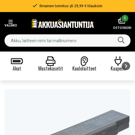
Ilmainen toimitus yli 29,99 € tilauksiin
Item
0
2
VALIKKO
of
OSTOSKORI
3
Akut
Mustekasetit
Kuulolaitteet
Kaapelit
Item
1
of
9