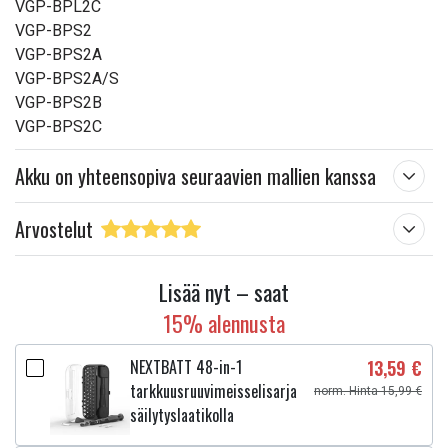
VGP-BPL2C
VGP-BPS2
VGP-BPS2A
VGP-BPS2A/S
VGP-BPS2B
VGP-BPS2C
Akku on yhteensopiva seuraavien mallien kanssa
Arvostelut
Lisää nyt – saat
15% alennusta
NEXTBATT 48-in-1
13,59 €
tarkkuusruuvimeisselisarja
norm. Hinta 15,99 €
säilytyslaatikolla